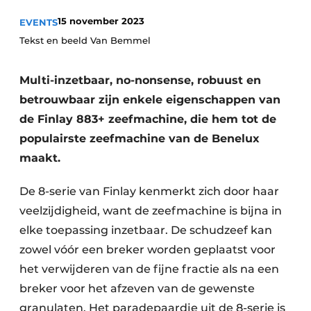
recyclingstroom in België
Safety First
15 november 2023
EVENTS
Vacature aanmelden
Tekst en beeld Van Bemmel
Vacatures
Kranen
Video’s
Multi-inzetbaar, no-nonsense, robuust en
betrouwbaar zijn enkele eigenschappen van
Recyclinginstallaties
de Finlay 883+ zeefmachine, die hem tot de
populairste zeefmachine van de Benelux
Detectieapparatuur
maakt.
Persen
De 8-serie van Finlay kenmerkt zich door haar
Stofbeheersing
veelzijdigheid, want de zeefmachine is bijna in
elke toepassing inzetbaar. De schudzeef kan
Uitrustingsstukken
zowel vóór een breker worden geplaatst voor
Shredders
het verwijderen van de fijne fractie als na een
breker voor het afzeven van de gewenste
Transportbanden
granulaten. Het paradepaardje uit de 8-serie is