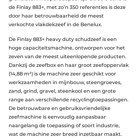
Zeven & Brekers
de Finlay 883+, met zo’n 350 referenties is deze
door haar betrouwbaarheid de meest
verkochte vlakdekzeef in de Benelux.
Bedrijfsafval
De Finlay 883+ heavy duty schudzeef is een
hoge capaciteitsmachine, ontworpen voor het
Bouw & Sloopafval
zeven van de meest uiteenlopende producten.
Elektronisch Afval
Dankzij de zeefbox en haar groot zeefoppervlak
(14,88 m²) is de machine zeer geschikt voor
Glasrecyclage
werkzaamheden in mijnbouw, steengroeves,
zand, grind, gravel, steenkool en een grote
Houtafval
range aan verschillende recyclingtoepassingen.
Kunststofafval
De betrouwbare en gebruiksvriendelijke
zeefmachine is eenvoudig aanpasbaar
Medisch afval
naargelang de toepassing of soort industrie,
Metaalrecyclage
wat de machine zeer breed inzetbaar maakt.