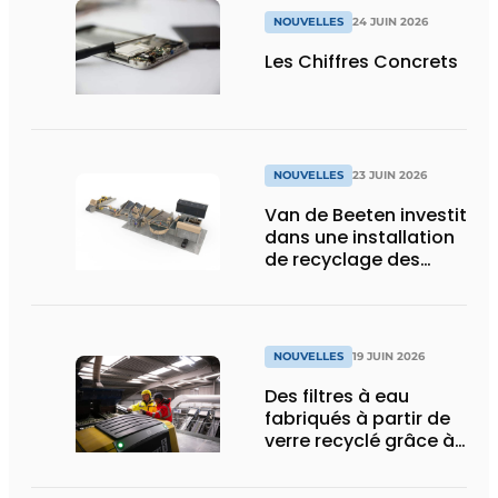
NOUVELLES
24 JUIN 2026
Les Chiffres Concrets
NOUVELLES
23 JUIN 2026
Van de Beeten investit
dans une installation
de recyclage des
déchets pour
accélérer la
réalisation de ses
objectifs de durabilité
NOUVELLES
19 JUIN 2026
Des filtres à eau
fabriqués à partir de
verre recyclé grâce à
Dryden Aqua et MSort