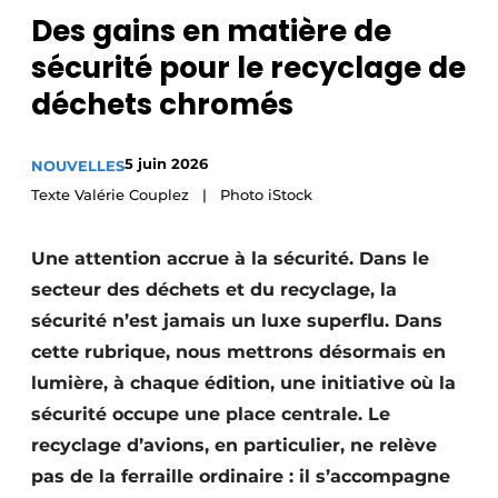
Des gains en matière de
Podcasts
sécurité pour le recyclage de
Privacy / Cookie statement
déchets chromés
S’inscrire
Termes et conditions
5 juin 2026
NOUVELLES
Vidéos
Texte Valérie Couplez | Photo iStock
Une attention accrue à la sécurité. Dans le
secteur des déchets et du recyclage, la
sécurité n’est jamais un luxe superflu. Dans
cette rubrique, nous mettrons désormais en
lumière, à chaque édition, une initiative où la
sécurité occupe une place centrale. Le
recyclage d’avions, en particulier, ne relève
pas de la ferraille ordinaire : il s’accompagne