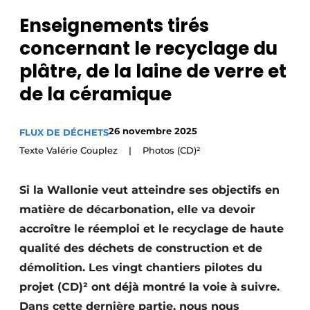
Podcasts
Enseignements tirés
Privacy / Cookie statement
concernant le recyclage du
S’inscrire
plâtre, de la laine de verre et
Termes et conditions
de la céramique
Vidéos
26 novembre 2025
FLUX DE DÉCHETS
Texte Valérie Couplez | Photos (CD)²
Si la Wallonie veut atteindre ses objectifs en
matière de décarbonation, elle va devoir
accroître le réemploi et le recyclage de haute
qualité des déchets de construction et de
démolition. Les vingt chantiers pilotes du
projet (CD)² ont déjà montré la voie à suivre.
Dans cette dernière partie, nous nous