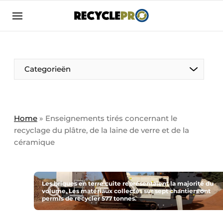
Adverteren
Bedrijven
Contact
Categorieën
Contact
Direct contact
Emploi
Home
»
Enseignements tirés concernant le
recyclage du plâtre, de la laine de verre et de la
Enregistrer une offre d’emploi
céramique
Entreprises
Merci de votre inscription
S’inscrire
Evenement aanmelden
Home
Les briques en terre cuite représentaient la majorité du
volume. Les matériaux collectés sur sept chantiers ont
Carte Blanche
permis de recycler 577 tonnes.
Meest gelezen
Nieuwsbrief
Une femme à l’honneur