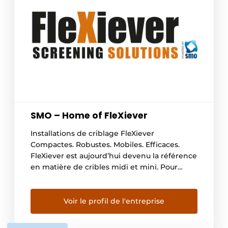
SMO – Home of FleXiever
Installations de criblage FleXiever
Compactes. Robustes. Mobiles. Efficaces.
FleXiever est aujourd’hui devenu la référence
en matière de cribles midi et mini. Pour
chaque type de transport ou d’application,
nous avons une solution adaptée : tracté par
un camion, un tracteur ou un 4×4, ou intégré
Voir le profil de l'entreprise
dans un système de conteneur. Mobile ou
stationnaire, en 220V […]