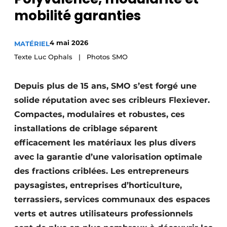
mobilité garanties
Podcasts
Privacy / Cookie statement
4 mai 2026
MATÉRIEL
S’inscrire
Texte Luc Ophals | Photos SMO
Termes et conditions
Vidéos
Depuis plus de 15 ans, SMO s’est forgé une
solide réputation avec ses cribleurs Flexiever.
Compactes, modulaires et robustes, ces
installations de criblage séparent
efficacement les matériaux les plus divers
avec la garantie d’une valorisation optimale
des fractions criblées. Les entrepreneurs
paysagistes, entreprises d’horticulture,
terrassiers, services communaux des espaces
verts et autres utilisateurs professionnels