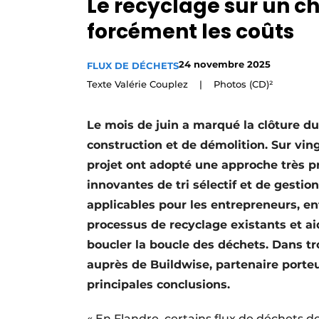
Le recyclage sur un ch
Podcasts
forcément les coûts
Privacy / Cookie statement
S’inscrire
24 novembre 2025
FLUX DE DÉCHETS
Texte Valérie Couplez | Photos (CD)²
Termes et conditions
Vidéos
Le mois de juin a marqué la clôture du
construction et de démolition. Sur ving
projet ont adopté une approche très 
innovantes de tri sélectif et de gesti
applicables pour les entrepreneurs, en
processus de recyclage existants et ai
boucler la boucle des déchets. Dans tro
auprès de Buildwise, partenaire porteu
principales conclusions.
« En Flandre, certains flux de déchets do