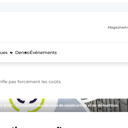
Magazine
A
ques
Denuo
Événements
nfle pas forcément les coûts
n
et (CD)² – Circulation des déchets de construction et de démolition.