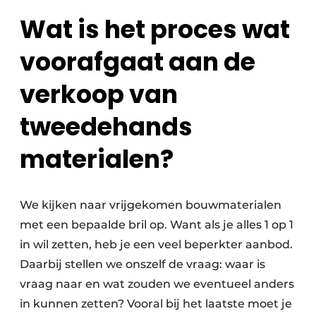
Zeven & Brekers
Wat is het proces wat
voorafgaat aan de
Bedrijfsafval
verkoop van
Bouw & Sloopafval
tweedehands
Elektronisch Afval
materialen?
Glasrecyclage
We kijken naar vrijgekomen bouwmaterialen
Houtafval
met een bepaalde bril op. Want als je alles 1 op 1
Kunststofafval
in wil zetten, heb je een veel beperkter aanbod.
Daarbij stellen we onszelf de vraag: waar is
Medisch afval
vraag naar en wat zouden we eventueel anders
in kunnen zetten? Vooral bij het laatste moet je
Metaalrecyclage