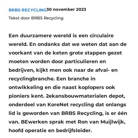
recyclingstroom in België
Safety First
30 november 2023
BRBS RECYCLING
Vacature aanmelden
Tekst door BRBS Recycling
Vacatures
Kranen
Video’s
Een duurzamere wereld is een circulaire
wereld. En ondanks dat we weten dat aan de
Recyclinginstallaties
voorkant van de keten grote stappen gezet
moeten worden door particulieren en
Detectieapparatuur
bedrijven, kijkt men ook naar de afval- en
Persen
recyclingbranche. Een branche in
ontwikkeling en die naast koplopers ook
Stofbeheersing
pioniers kent. 2ekansbouwmaterialen depot,
Uitrustingsstukken
onderdeel van KoreNet recycling dat onlangs
lid is geworden van BRBS Recycling, is er één
Shredders
van. BEwerken sprak met Ron van Muijlwijk,
hoofd operatie en bedrijfsleider.
Transportbanden