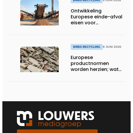
BRBS RECYCLING
9 JUNI 2026
Ontwikkeling
Europese einde-afval
eisen voor
recyclinggranulaten:
grote gevolgen
BRBS RECYCLING
8 JUNI 2026
Europese
productnormen
worden herzien; wat
kunnen we
verwachten?