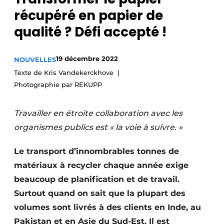
récupéré en papier de
Podcasts
qualité ? Défi accepté !
Privacy / Cookie statement
S’inscrire
19 décembre 2022
NOUVELLES
Termes et conditions
Texte de Kris Vandekerckhove
Vidéos
Photographie par REKUPP
Travailler en étroite collaboration avec les
organismes publics est « la voie à suivre. »
Le transport d’innombrables tonnes de
matériaux à recycler chaque année exige
beaucoup de planification et de travail.
Surtout quand on sait que la plupart des
volumes sont livrés à des clients en Inde, au
Pakistan et en Asie du Sud-Est. Il est