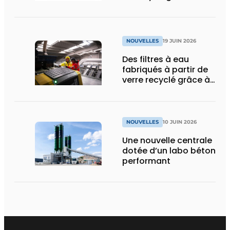
déchets pour
accélérer la
réalisation de ses
objectifs de durabilité
NOUVELLES
19 JUIN 2026
Des filtres à eau
fabriqués à partir de
verre recyclé grâce à
Dryden Aqua et MSort
NOUVELLES
10 JUIN 2026
Une nouvelle centrale
dotée d’un labo béton
performant