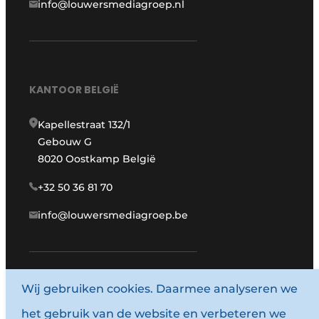
info@louwersmediagroep.nl
KANTOOR BELGIË
Kapellestraat 132/1
Gebouw G
8020 Oostkamp België
+32 50 36 81 70
info@louwersmediagroep.be
www.louwersmediagroep.com
Wij gebruiken cookies. Daarmee analyseren we
het gebruik van de website en verbeteren we
© 1987 - 2026 Louwersmediagroep.