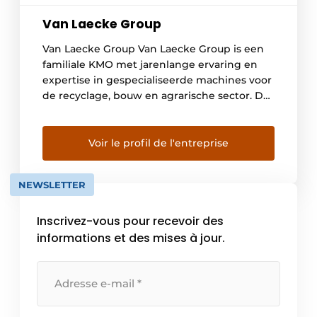
Van Laecke Group
Van Laecke Group Van Laecke Group is een
familiale KMO met jarenlange ervaring en
expertise in gespecialiseerde machines voor
de recyclage, bouw en agrarische sector. De
groep is opgericht in 1990 als
landbouwmechanisatiebedrijf en is
ondertussen uitgegroeid tot een referentie
Voir le profil de l'entreprise
in de Benelux recyclingindustrie. De groep
overkoepelt drie bedrijven die aan de
NEWSLETTER
klanten in hun […]
Inscrivez-vous pour recevoir des
informations et des mises à jour.