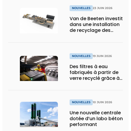
NOUVELLES
23 JUIN 2026
Van de Beeten investit
dans une installation
de recyclage des
déchets pour
accélérer la
réalisation de ses
objectifs de durabilité
NOUVELLES
19 JUIN 2026
Des filtres à eau
fabriqués à partir de
verre recyclé grâce à
Dryden Aqua et MSort
NOUVELLES
10 JUIN 2026
Une nouvelle centrale
dotée d’un labo béton
performant