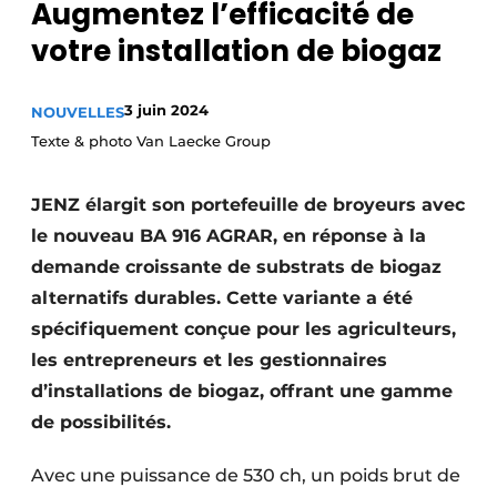
Augmentez l’efficacité de
Podcasts
votre installation de biogaz
Privacy / Cookie statement
S’inscrire
3 juin 2024
NOUVELLES
Termes et conditions
Texte & photo Van Laecke Group
Vidéos
JENZ élargit son portefeuille de broyeurs avec
le nouveau BA 916 AGRAR, en réponse à la
demande croissante de substrats de biogaz
alternatifs durables. Cette variante a été
spécifiquement conçue pour les agriculteurs,
les entrepreneurs et les gestionnaires
d’installations de biogaz, offrant une gamme
de possibilités.
Avec une puissance de 530 ch, un poids brut de