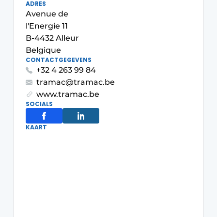
ADRES
Podcasts
Avenue de
l'Energie 11
Privacy / Cookie statement
B-4432 Alleur
S’inscrire
Belgique
CONTACTGEGEVENS
Termes et conditions
+32 4 263 99 84
Vidéos
tramac@tramac.be
www.tramac.be
SOCIALS
KAART