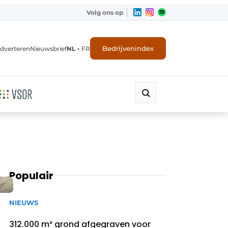
Volg ons op
•
Bedrijvenindex
dverteren
Nieuwsbrief
NL
FR
Populair
NIEUWS
312.000 m³ grond afgegraven voor