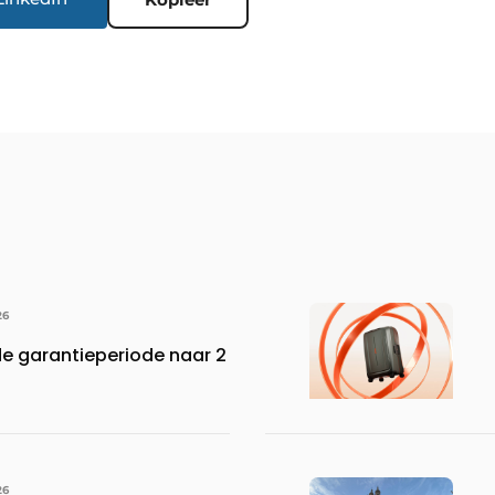
26
de garantieperiode naar 2
26