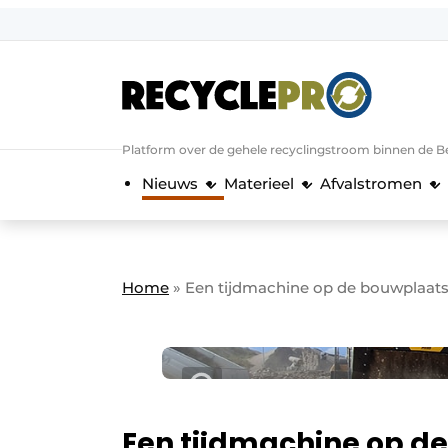
Aanmelden
Algemene voorwaarden
Bedrijven
Aanmelden
Bedankt voor de a
Platform over de gehele recyclingstroom binnen de B
Bedrijven
Nieuws
Materieel
Afvalstromen
Contact
Direct contact
Evenement aanmelden
Home
»
Een tijdmachine op de bouwplaat
Meest gelezen
Nieuwsbrief
Podcasts
Privacy / Cookie statement
Een tijdmachine op d
RecyclePro | Vakblad over de gehele