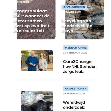
recyclingstroom in België
28 MEI 2026
Safety First
AFVALSTROMEN
Menggranulaat
Vacature aanmelden
19 MAART 2026
250+: wanneer de
Vacatures
sector samen
Recycling van
inzet op kwaliteit
voedselveilige
Kranen
Video’s
én circulariteit
trays
Recyclinginstallaties
MEDISCH AFVAL
Detectieapparatuur
24 FEBRUARI 2026
Persen
Care2Change:
hoe NHL Stenden
zorgafval
Stofbeheersing
terugdringt
Uitrustingsstukken
AFVALSTROMEN
Shredders
29 JANUARI 2026
Wereldwijd
Transportbanden
onderzoek: