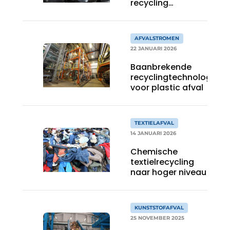
recycling
Zeven & Brekers
aluminium blikjes
bereikt mijlpaal
AFVALSTROMEN
22 JANUARI 2026
Bedrijfsafval
Baanbrekende
recyclingtechnologie
Bouw & Sloopafval
voor plastic afval
Elektronisch Afval
TEXTIELAFVAL
Glasrecyclage
14 JANUARI 2026
Chemische
Houtafval
textielrecycling
naar hoger niveau
Kunststofafval
Medisch afval
KUNSTSTOFAFVAL
25 NOVEMBER 2025
Metaalrecyclage