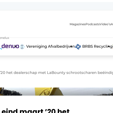
Magazines
Podcasts
Video’s
A
anmelding
enelux
Vereniging Afvalbedrijven
BRBS Recycling
’20 het dealerschap met LaBounty schrootscharen beëindi
eind maart ’20 het
 recyclingstroom in België