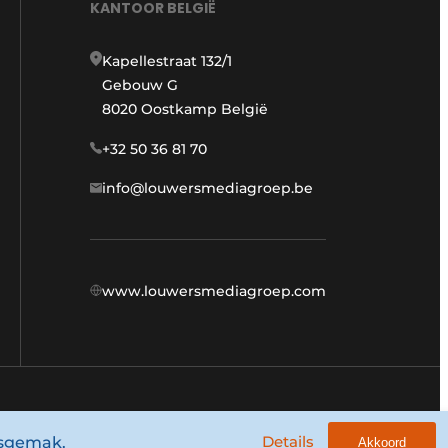
KANTOOR BELGIË
Kapellestraat 132/1
Gebouw G
8020 Oostkamp België
+32 50 36 81 70
info@louwersmediagroep.be
www.louwersmediagroep.com
Algemene voorwaarden
Privacy policy
Details
ksgemak.
Akkoord