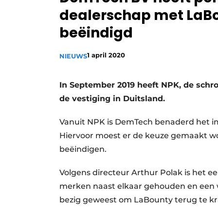
dealerschap met LaB
Vacature aanmelden
Vacatures
beëindigd
Video’s
1 april 2020
NIEUWS
In September 2019 heeft NPK, de sch
de vestiging in Duitsland.
Vanuit NPK is DemTech benaderd het i
Hiervoor moest er de keuze gemaakt 
beëindigen.
Volgens directeur Arthur Polak is het e
merken naast elkaar gehouden en een w
bezig geweest om LaBounty terug te krij