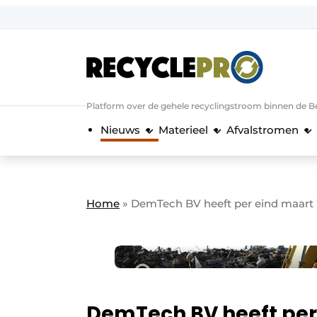
Aanmelden
Algemene voorwaarden
Bedrijven
Aanmelden
Bedankt voor de a
Platform over de gehele recyclingstroom binnen de B
Bedrijven
Nieuws
Materieel
Afvalstromen
Contact
Direct contact
Evenement aanmelden
Home
»
DemTech BV heeft per eind maart 
Meest gelezen
Nieuwsbrief
Podcasts
Privacy / Cookie statement
DemTech BV heeft per 
RecyclePro | Vakblad over de gehele