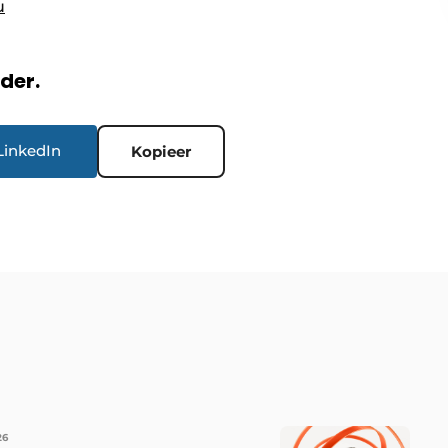
u
rder.
LinkedIn
Kopieer
26