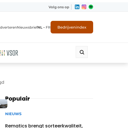
Volg ons op
•
Bedrijvenindex
dverteren
Nieuwsbrief
NL
FR
gd
Populair
NIEUWS
Rematics brengt sorteerkwaliteit,