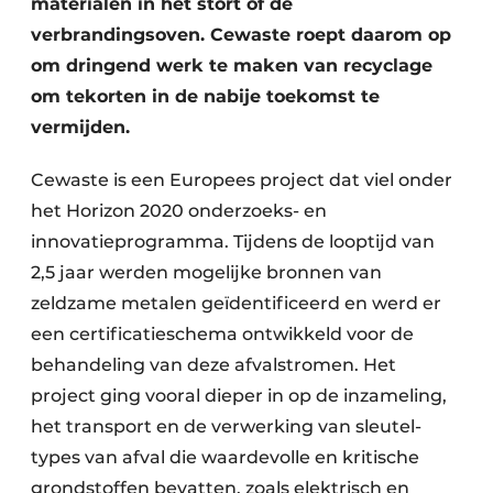
materialen in het stort of de
Zeven & Brekers
verbrandingsoven. Cewaste roept daarom op
om dringend werk te maken van recyclage
om tekorten in de nabije toekomst te
vermijden.
Bedrijfsafval
Bouw & Sloopafval
Cewaste is een Europees project dat viel onder
het Horizon 2020 onderzoeks- en
Elektronisch Afval
innovatieprogramma. Tijdens de looptijd van
2,5 jaar werden mogelijke bronnen van
Glasrecyclage
zeldzame metalen geïdentificeerd en werd er
Houtafval
een certificatieschema ontwikkeld voor de
behandeling van deze afvalstromen. Het
Kunststofafval
project ging vooral dieper in op de inzameling,
het transport en de verwerking van sleutel­
Medisch afval
types van afval die waardevolle en kritische
Metaalrecyclage
grondstoffen bevatten, zoals elektrisch en