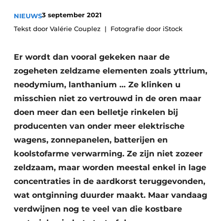
recyclingstroom in België
Safety First
3 september 2021
NIEUWS
Vacature aanmelden
Tekst door Valérie Couplez
Fotografie door iStock
Vacatures
Kranen
Video’s
Er wordt dan vooral gekeken naar de
zogeheten zeldzame elementen zoals yttrium,
Recyclinginstallaties
neodymium, lanthanium … Ze klinken u
misschien niet zo vertrouwd in de oren maar
Detectieapparatuur
doen meer dan een belletje rinkelen bij
Persen
producenten van onder meer elektrische
wagens, zonnepanelen, batterijen en
Stofbeheersing
koolstofarme verwarming. Ze zijn niet zozeer
Uitrustingsstukken
zeldzaam, maar worden meestal enkel in lage
concentraties in de aardkorst teruggevonden,
Shredders
wat ontginning duurder maakt. Maar vandaag
verdwijnen nog te veel van die kostbare
Transportbanden