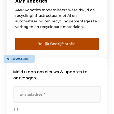
AMP Robotics
AMP Robotics moderniseert wereldwijd de
recyclinginfrastructuur met AI en
automatisering om recyclingpercentages te
verhogen en recyclebare materialen
rendabel terug te winnen als grondstoffen
voor de productieketen. Het AMP Cortex™
high-speed robotsysteem automatiseert
Bekijk Bedrijfsprofiel
identificatie en sortering van recyclebare
materialen uit gemengde materiaalstromen.
NIEUWSBRIEF
Het AMP Neuron™ AI-platform traint zichzelf
voortdurend om op basis van verschillende
Meld u aan om nieuws & updates te
kleuren, texturen, […]
ontvangen.