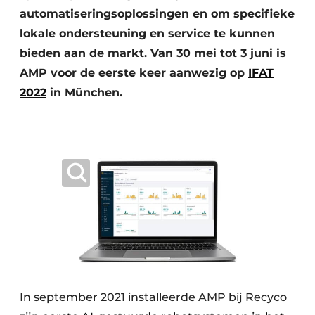
automatiseringsoplossingen en om specifieke
Zeven & Brekers
lokale ondersteuning en service te kunnen
bieden aan de markt. Van 30 mei tot 3 juni is
AMP voor de eerste keer aanwezig op
IFAT
Bedrijfsafval
2022
in München.
Bouw & Sloopafval
Elektronisch Afval
Glasrecyclage
Houtafval
Kunststofafval
Medisch afval
In september 2021 installeerde AMP bij Recyco
Metaalrecyclage