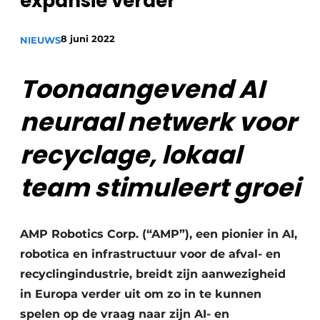
expansie verder
recyclingstroom in België
Safety First
Vacature aanmelden
8 juni 2022
NIEUWS
Vacatures
Toonaangevend AI
Kranen
Video’s
Recyclinginstallaties
neuraal netwerk voor
Detectieapparatuur
recyclage, lokaal
Persen
team stimuleert groei
Stofbeheersing
AMP Robotics Corp. (“AMP”), een pionier in AI,
Uitrustingsstukken
robotica en infrastructuur voor de afval- en
Shredders
recyclingindustrie, breidt zijn aanwezigheid
in Europa verder uit om zo in te kunnen
Transportbanden
spelen op de vraag naar zijn AI- en