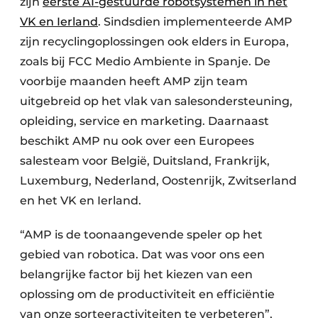
zijn
eerste AI-gestuurde robotsystemen in het
Papierafval
VK en Ierland
. Sindsdien implementeerde AMP
zijn recyclingoplossingen ook elders in Europa,
Textielrecyclage
zoals bij FCC Medio Ambiente in Spanje. De
voorbije maanden heeft AMP zijn team
uitgebreid op het vlak van salesondersteuning,
opleiding, service en marketing. Daarnaast
beschikt AMP nu ook over een Europees
salesteam voor België, Duitsland, Frankrijk,
Luxemburg, Nederland, Oostenrijk, Zwitserland
en het VK en Ierland.
“AMP is de toonaangevende speler op het
gebied van robotica. Dat was voor ons een
belangrijke factor bij het kiezen van een
oplossing om de productiviteit en efficiëntie
van onze sorteeractiviteiten te verbeteren”,