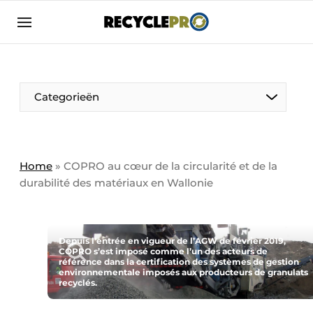
Adverteren
Bedrijven
Contact
Categorieën
Contact
Direct contact
Emploi
Home
»
COPRO au cœur de la circularité et de la
durabilité des matériaux en Wallonie
Enregistrer une offre d’emploi
Entreprises
Merci de votre inscription
S’inscrire
Evenement aanmelden
Depuis l’entrée en vigueur de l’AGW de février 2019,
COPRO s’est imposé comme l’un des acteurs de
Home
référence dans la certification des systèmes de gestion
environnementale imposés aux producteurs de granulats
Carte Blanche
Meest gelezen
recyclés.
Nieuwsbrief
Une femme à l’honneur