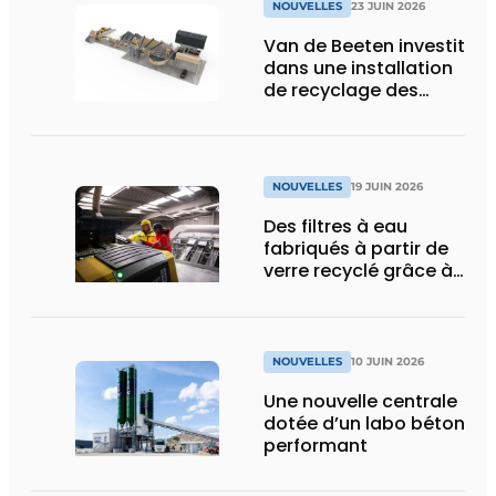
NOUVELLES
23 JUIN 2026
Van de Beeten investit
dans une installation
de recyclage des
déchets pour
accélérer la
réalisation de ses
objectifs de durabilité
NOUVELLES
19 JUIN 2026
Des filtres à eau
fabriqués à partir de
verre recyclé grâce à
Dryden Aqua et MSort
NOUVELLES
10 JUIN 2026
Une nouvelle centrale
dotée d’un labo béton
performant