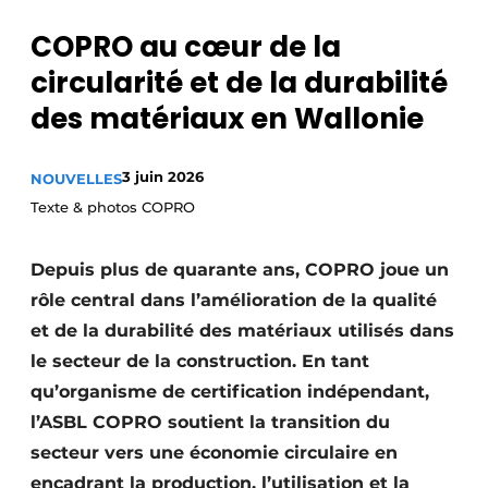
Podcasts
COPRO au cœur de la
Privacy / Cookie statement
circularité et de la durabilité
S’inscrire
des matériaux en Wallonie
Termes et conditions
Vidéos
3 juin 2026
NOUVELLES
Texte & photos COPRO
Depuis plus de quarante ans, COPRO joue un
rôle central dans l’amélioration de la qualité
et de la durabilité des matériaux utilisés dans
le secteur de la construction. En tant
qu’organisme de certification indépendant,
l’ASBL COPRO soutient la transition du
secteur vers une économie circulaire en
encadrant la production, l’utilisation et la