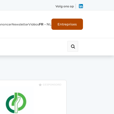
Volg ons op
FR
•
NL
Entreprises
nnoncer
Newsletter
Vidéos
GESPONSORD