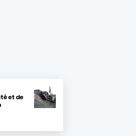
té et de
n