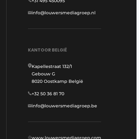
+31 495 450095
info@louwersmediagroep.nl
KANTOOR BELGIË
Kapellestraat 132/1
Gebouw G
8020 Oostkamp België
+32 50 36 81 70
info@louwersmediagroep.be
www.louwersmediagroep.com