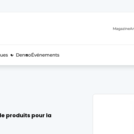
Magazine
A
ques
Denuo
Événements
n
e produits pour la