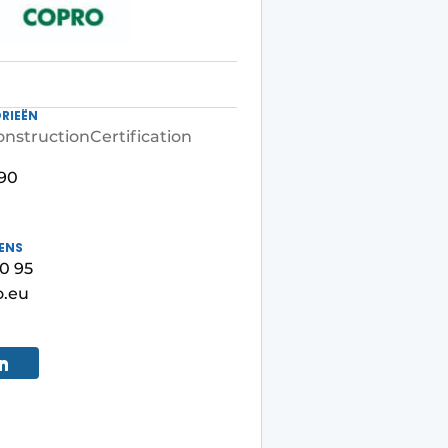
RIEËN
onstruction
Certification
90
ENS
0 95
o.eu
r