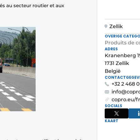
nés au secteur routier et aux
Zellik
OVERIGE CATEGO
Produits de c
ADRES
Kranenberg 1
1731 Zellik
België
CONTACTGEGEV
+32 2 468 0
info@copr
copro.eu/f
SOCIALS
KAART