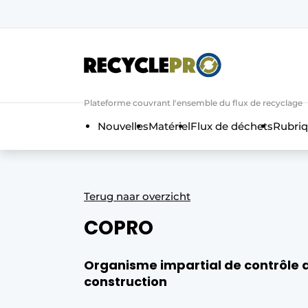
Adverteren
Bedrijven
Contact
Plateforme couvrant l'ensemble du flux de recyclage
Contact
Nouvelles
Matériel
Flux de déchets
Rubri
Direct contact
Emploi
Enregistrer une offre d’emploi
Terug naar overzicht
Entreprises
Merci de votre inscriptio
S’inscrire
COPRO
Evenement aanmelden
Home
Organisme impartial de contrôle d
Meest gelezen
construction
Nieuwsbrief