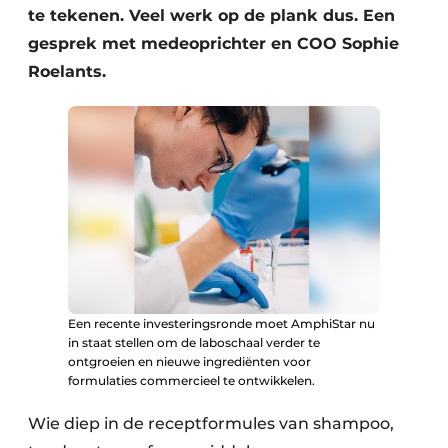
te tekenen. Veel werk op de plank dus. Een
Zeven & Brekers
gesprek met medeoprichter en COO Sophie
Roelants.
Bedrijfsafval
Bouw & Sloopafval
Elektronisch Afval
Glasrecyclage
Houtafval
Een recente investeringsronde moet AmphiStar nu
Kunststofafval
in staat stellen om de laboschaal verder te
ontgroeien en nieuwe ingrediënten voor
formulaties commercieel te ontwikkelen.
Medisch afval
Wie diep in de receptformules van shampoo,
Metaalrecyclage