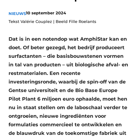
recyclingstroom in België
Safety First
10 september 2024
Vacature aanmelden
NIEUWS
Tekst Valérie Couplez | Beeld Fille Roelants
Vacatures
Kranen
Video’s
Dat is in een notendop wat AmphiStar kan en
Recyclinginstallaties
doet. Of beter gezegd, het bedrijf produceert
surfactanten – die basisbouwstenen vormen
Detectieapparatuur
in tal van producten – uit biologische afval- en
restmaterialen. Een recente
Persen
investeringsronde, waarbij de spin-off van de
Stofbeheersing
Gentse universiteit en de Bio Base Europe
Pilot Plant 6 miljoen euro ophaalde, moet hen
Uitrustingsstukken
nu in staat stellen om de laboschaal verder te
ontgroeien, nieuwe ingrediënten voor
Shredders
formulaties commercieel te ontwikkelen en
Transportbanden
de blauwdruk van de toekomstige fabriek uit