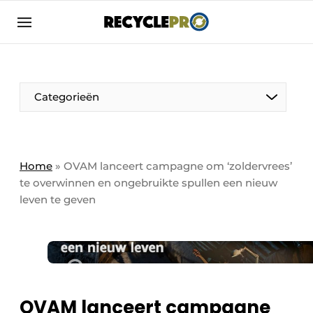
Aanmelden
Algemene voorwaarden
Bedrijven
Aanmelden
Bedankt voor de aanmelding
Categorieën
Bedrijven
Contact
Direct contact
Column VOORUIT
Home
»
OVAM lanceert campagne om ‘zoldervrees’
te overwinnen en ongebruikte spullen een nieuw
Evenement aanmelden
De Pen
leven te geven
Meest gelezen
Harde Cijfers
Nieuwsbrief
Podcasts
Recyclagebedrijf in de kijker
Privacy / Cookie statement
Vrouw in de kijker
OVAM lanceert campagne
RecyclePro | Vakblad over de gehele