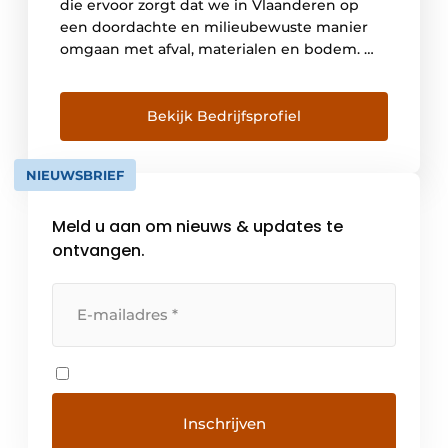
die ervoor zorgt dat we in Vlaanderen op
een doordachte en milieubewuste manier
omgaan met afval, materialen en bodem. We
geven richting aan het beleid rond afval,
materialen en bodem en beïnvloeden zo de
uitvoering van de wetgeving. Onze bodem
Bekijk Bedrijfsprofiel
beschermen we door de bodemkwaliteit in
Vlaanderen te controleren, […]
NIEUWSBRIEF
Meld u aan om nieuws & updates te
ontvangen.