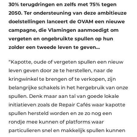
30% terugdringen en zelfs met 75% tegen
Zeven & Brekers
2050. Ter ondersteuning van deze ambitieuze
doelstellingen lanceert de OVAM een nieuwe
campagne, die Vlamingen aanmoedigt om
Bedrijfsafval
vergeten en ongebruikte spullen op hun
zolder een tweede leven te geven…
Bouw & Sloopafval
“Kapotte, oude of vergeten spullen een nieuw
Elektronisch Afval
leven geven door ze te herstellen, naar de
Glasrecyclage
kringwinkel te brengen of te verkopen, zijn
belangrijke schakels in het hergebruik van onze
Houtafval
spullen. Denk maar aan tal van goede lokale
initiatieven zoals de Repair Cafés waar kapotte
Kunststofafval
spullen hersteld worden en ze zo nog een
Medisch afval
rondje mee kunnen of platforms waar
particulieren snel en makkelijk spullen kunnen
Metaalrecyclage