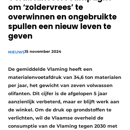
recyclingstroom in België
Safety First
om ‘zoldervrees’ te
Vacature aanmelden
overwinnen en ongebruikte
Vacatures
spullen een nieuw leven te
Kranen
Video’s
geven
Recyclinginstallaties
15 november 2024
NIEUWS
Detectieapparatuur
De gemiddelde Vlaming heeft een
Persen
materialenvoetafdruk van 34,6 ton materialen
Stofbeheersing
per jaar, het gewicht van zeven volwassen
olifanten. Dit cijfer is de afgelopen 5 jaar
Uitrustingsstukken
aanzienlijk verbeterd, maar er blijft werk aan
de winkel. Om de druk op grondstoffen te
Shredders
verlichten, wil de Vlaamse overheid de
Transportbanden
consumptie van de Vlaming tegen 2030 met