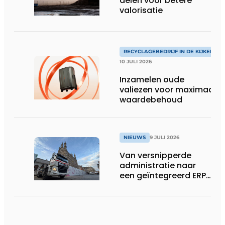
delen voor betere
valorisatie
RECYCLAGEBEDRIJF IN DE KIJKER
10 JULI 2026
Inzamelen oude
valiezen voor maximaal
waardebehoud
NIEUWS
9 JULI 2026
Van versnipperde
administratie naar
een geïntegreerd ERP-
systeem