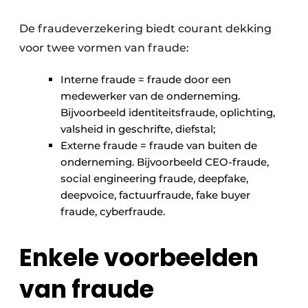
Zeven & Brekers
De fraudeverzekering biedt courant dekking
voor twee vormen van fraude:
Interne fraude = fraude door een
Bedrijfsafval
medewerker van de onderneming.
Bouw & Sloopafval
Bijvoorbeeld identiteitsfraude, oplichting,
valsheid in geschrifte, diefstal;
Elektronisch Afval
Externe fraude = fraude van buiten de
onderneming. Bijvoorbeeld CEO-fraude,
Glasrecyclage
social engineering fraude, deepfake,
deepvoice, factuurfraude, fake buyer
Houtafval
fraude, cyberfraude.
Kunststofafval
Enkele voorbeelden
Medisch afval
van fraude
Metaalrecyclage