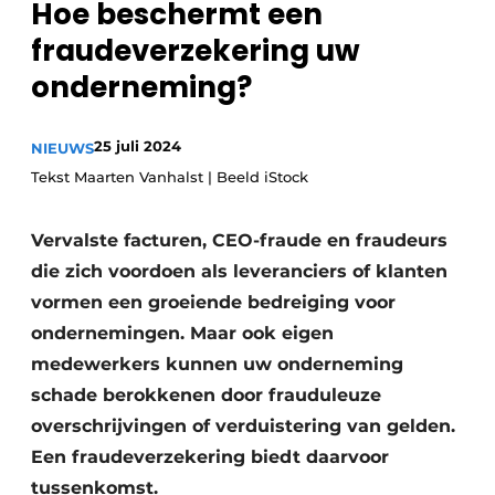
Hoe beschermt een
recyclingstroom in België
Safety First
fraudeverzekering uw
Vacature aanmelden
onderneming?
Vacatures
Kranen
Video’s
25 juli 2024
NIEUWS
Recyclinginstallaties
Tekst Maarten Vanhalst | Beeld iStock
Detectieapparatuur
Vervalste facturen, CEO-fraude en fraudeurs
Persen
die zich voordoen als leveranciers of klanten
vormen een groeiende bedreiging voor
Stofbeheersing
ondernemingen. Maar ook eigen
medewerkers kunnen uw onderneming
Uitrustingsstukken
schade berokkenen door frauduleuze
Shredders
overschrijvingen of verduistering van gelden.
Een fraudeverzekering biedt daarvoor
Transportbanden
tussenkomst.