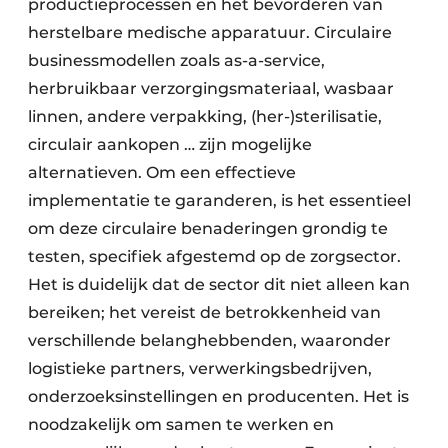
productieprocessen en het bevor­deren van
herstelbare medische apparatuur. Circulaire
businessmodellen zoals as-a-service,
herbruikbaar verzorgingsmateriaal, wasbaar
linnen, andere verpakking, (her-)sterilisatie,
circu­lair aankopen … zijn mogelijke
alternatieven. Om een effectieve
implementatie te garanderen, is het essentieel
om deze circulaire benaderingen grondig te
testen, specifiek afgestemd op de zorgsector.
Het is duidelijk dat de sector dit niet alleen kan
bereiken; het vereist de betrokkenheid van
verschillende belang­hebbenden, waar­onder
logis­tieke part­ners, verwerkings­bedrijven,
onder­zoeks­instellingen en produ­centen. Het is
nood­zakelijk om samen te werken en