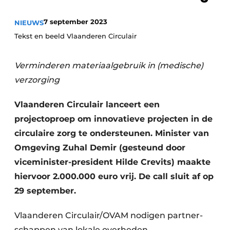
recyclingstroom in België
Safety First
7 september 2023
Vacature aanmelden
NIEUWS
Tekst en beeld Vlaanderen Circulair
Vacatures
Kranen
Video’s
Verminderen materiaalgebruik in (medische)
Recyclinginstallaties
verzorging
Detectieapparatuur
Vlaanderen Circulair lanceert een
projectoproep om innovatieve projecten in de
Persen
circulaire zorg te ondersteunen. Minister van
Omgeving Zuhal Demir (gesteund door
Stofbeheersing
viceminister-president Hilde Crevits) maakte
Uitrustingsstukken
hiervoor 2.000.000 euro vrij. De call sluit af op
29 september.
Shredders
Vlaanderen Circulair/OVAM nodigen partner­
Transportbanden
schappen van lokale overheden,