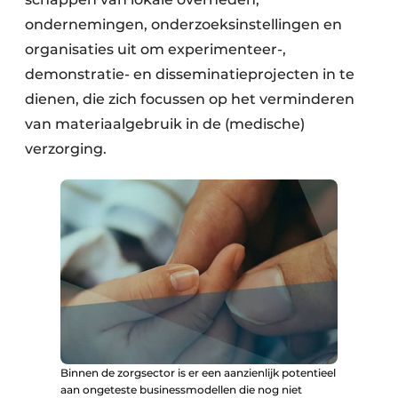
Zeven & Brekers
ondernemingen, onderzoeks­instellingen en
organisaties uit om experimenteer-,
demonstratie- en disseminatie­projecten in te
dienen, die zich focussen op het verminderen
Bedrijfsafval
van materiaalgebruik in de (medische)
Bouw & Sloopafval
verzorging.
Elektronisch Afval
Glasrecyclage
Houtafval
Kunststofafval
Medisch afval
Binnen de zorgsector is er een aanzienlijk potentieel
Metaalrecyclage
aan ongeteste businessmodellen die nog niet