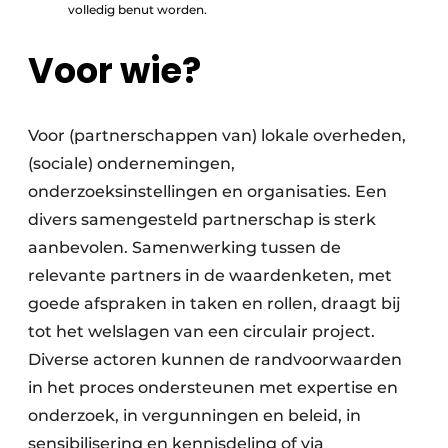
volledig benut worden.
Papierafval
Voor wie?
Textielrecyclage
Voor (partnerschappen van) lokale overheden,
(sociale) ondernemingen,
onderzoeksinstellingen en organisaties. Een
divers samengesteld partnerschap is sterk
aanbevolen. Samenwerking tussen de
relevante partners in de waardenketen, met
goede afspraken in taken en rollen, draagt bij
tot het welslagen van een circulair project.
Diverse actoren kunnen de rand­voor­waarden
in het proces onder­steunen met expertise en
onder­zoek, in vergunningen en beleid, in
sensibilisering en kennis­deling of via