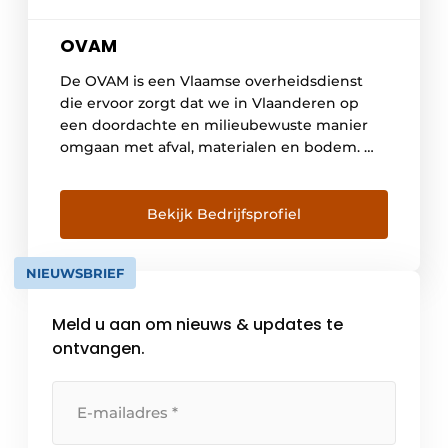
OVAM
De OVAM is een Vlaamse overheidsdienst
die ervoor zorgt dat we in Vlaanderen op
een doordachte en milieubewuste manier
omgaan met afval, materialen en bodem. We
geven richting aan het beleid rond afval,
materialen en bodem en beïnvloeden zo de
uitvoering van de wetgeving. Onze bodem
Bekijk Bedrijfsprofiel
beschermen we door de bodemkwaliteit in
Vlaanderen te controleren, […]
NIEUWSBRIEF
Meld u aan om nieuws & updates te
ontvangen.