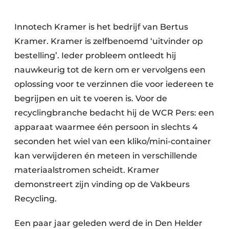
Zeven & Brekers
Innotech Kramer is het bedrijf van Bertus
Kramer. Kramer is zelfbenoemd ‘uitvinder op
bestelling’. Ieder probleem ontleedt hij
Bedrijfsafval
nauwkeurig tot de kern om er vervolgens een
Bouw & Sloopafval
oplossing voor te verzinnen die voor iedereen te
begrijpen en uit te voeren is. Voor de
Elektronisch Afval
recyclingbranche bedacht hij de WCR Pers: een
apparaat waarmee één persoon in slechts 4
Glasrecyclage
seconden het wiel van een kliko/mini-container
Houtafval
kan verwijderen én meteen in verschillende
materiaalstromen scheidt. Kramer
Kunststofafval
demonstreert zijn vinding op de Vakbeurs
Medisch afval
Recycling.
Metaalrecyclage
Een paar jaar geleden werd de in Den Helder