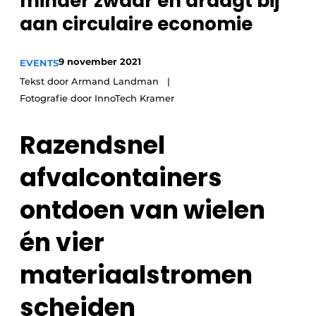
minder zwaar en draagt bij
recyclingstroom in België
Safety First
aan circulaire economie
Vacature aanmelden
Vacatures
9 november 2021
EVENTS
Kranen
Video’s
Tekst door Armand Landman
Fotografie door InnoTech Kramer
Recyclinginstallaties
Razendsnel
Detectieapparatuur
afvalcontainers
Persen
ontdoen van wielen
Stofbeheersing
én vier
Uitrustingsstukken
materiaalstromen
Shredders
scheiden
Transportbanden