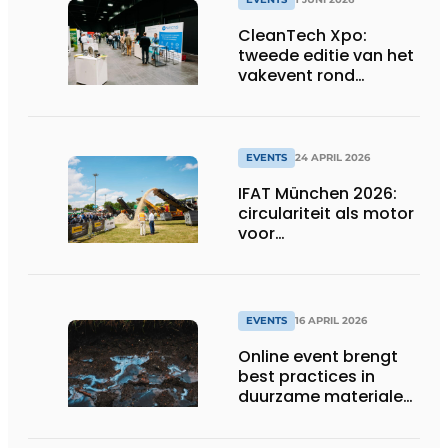
CleanTech Xpo:
tweede editie van het
vakevent rond
duurzame
bedrijfsoplossingen
EVENTS
24 APRIL 2026
IFAT München 2026:
circulariteit als motor
voor
concurrentiekracht
EVENTS
16 APRIL 2026
Online event brengt
best practices in
duurzame materialen
en PFAS reiniging
samen