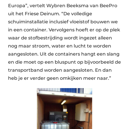
Europa”, vertelt Wybren Beeksma van BeePro
Zeven & Brekers
uit het Friese Deinum. “De volledige
schuiminstallatie inclusief vloeistof bouwen we
in een container. Vervolgens hoeft er op de plek
Bedrijfsafval
waar de stofbestrijding wordt ingezet alleen
nog maar stroom, water en lucht te worden
Bouw & Sloopafval
aangesloten. Uit de containers hangt een slang
Elektronisch Afval
en die moet op een bluspunt op bijvoorbeeld de
transportband worden aangesloten. En dan
Glasrecyclage
heb je er verder geen omkijken meer naar.”
Houtafval
Kunststofafval
Medisch afval
Metaalrecyclage