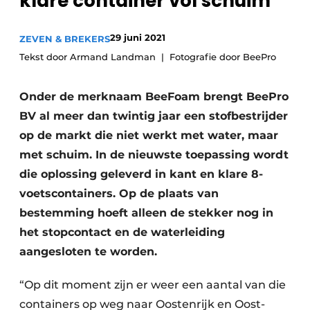
klare container vol schuim
recyclingstroom in België
Safety First
Vacature aanmelden
29 juni 2021
ZEVEN & BREKERS
Vacatures
Tekst door Armand Landman
Fotografie door BeePro
Kranen
Video’s
Onder de merknaam BeeFoam brengt BeePro
Recyclinginstallaties
BV al meer dan twintig jaar een stofbestrijder
op de markt die niet werkt met water, maar
Detectieapparatuur
met schuim. In de nieuwste toepassing wordt
Persen
die oplossing geleverd in kant en klare 8-
voetscontainers. Op de plaats van
Stofbeheersing
bestemming hoeft alleen de stekker nog in
Uitrustingsstukken
het stopcontact en de waterleiding
aangesloten te worden.
Shredders
“Op dit moment zijn er weer een aantal van die
Transportbanden
containers op weg naar Oostenrijk en Oost-