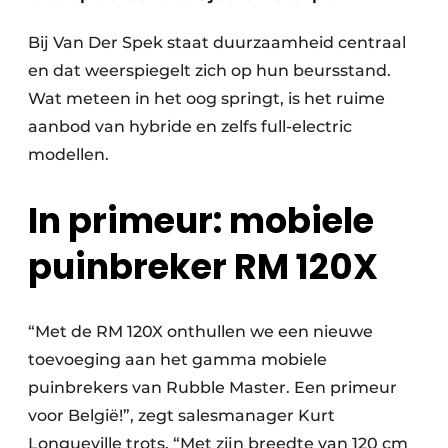
Zeven & Brekers
Bij Van Der Spek staat duurzaamheid centraal
en dat weerspiegelt zich op hun beursstand.
Wat meteen in het oog springt, is het ruime
Bedrijfsafval
aanbod van hybride en zelfs full-electric
modellen.
Bouw & Sloopafval
In primeur: mobiele
Elektronisch Afval
puinbreker RM 120X
Glasrecyclage
Houtafval
“Met de RM 120X onthullen we een nieuwe
Kunststofafval
toevoeging aan het gamma mobiele
Medisch afval
puinbrekers van Rubble Master. Een primeur
voor België!”, zegt salesmanager Kurt
Metaalrecyclage
Longueville trots. “Met zijn breedte van 120 cm