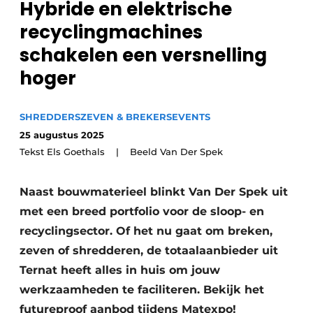
Hybride en elektrische
recyclingstroom in België
Safety First
recyclingmachines
Vacature aanmelden
schakelen een versnelling
Vacatures
hoger
Kranen
Video’s
Recyclinginstallaties
SHREDDERS
ZEVEN & BREKERS
EVENTS
25 augustus 2025
Detectieapparatuur
Tekst Els Goethals | Beeld Van Der Spek
Persen
Naast bouwmaterieel blinkt Van Der Spek uit
Stofbeheersing
met een breed portfolio voor de sloop- en
recyclingsector. Of het nu gaat om breken,
Uitrustingsstukken
zeven of shredderen, de totaalaanbieder uit
Shredders
Ternat heeft alles in huis om jouw
werkzaamheden te faciliteren. Bekijk het
Transportbanden
futureproof aanbod tijdens Matexpo!