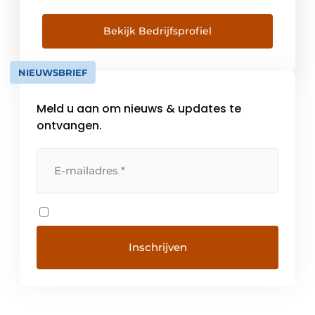
geschikte locatie in Overijse waar ook een
atelier en stockageruimte te onzer
Bekijk Bedrijfsprofiel
beschikking waren. Op 28 september 1976
[…]
NIEUWSBRIEF
Meld u aan om nieuws & updates te
ontvangen.