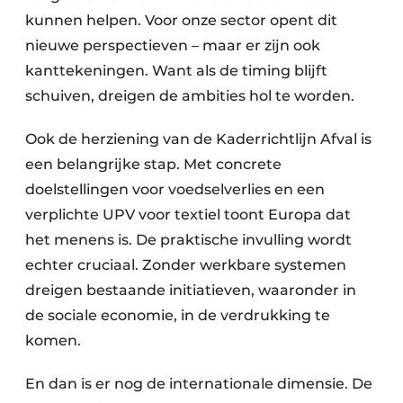
Zeven & Brekers
kunnen helpen. Voor onze sector opent dit
nieuwe perspectieven – maar er zijn ook
kanttekeningen. Want als de timing blijft
schuiven, dreigen de ambities hol te worden.
Bedrijfsafval
Ook de herziening van de Kaderrichtlijn Afval is
Bouw & Sloopafval
een belangrijke stap. Met concrete
Elektronisch Afval
doelstellingen voor voedselverlies en een
verplichte UPV voor textiel toont Europa dat
Glasrecyclage
het menens is. De praktische invulling wordt
echter cruciaal. Zonder werkbare systemen
Houtafval
dreigen bestaande initiatieven, waaronder in
Kunststofafval
de sociale economie, in de verdrukking te
komen.
Medisch afval
En dan is er nog de internationale dimensie. De
Metaalrecyclage