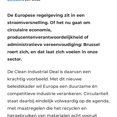
recyclingstroom in België
Safety First
Vacature aanmelden
De Europese regelgeving zit in een
Vacatures
stroomversnelling. Of het nu gaat om
Kranen
Video’s
circulaire economie,
producentenverantwoordelijkheid of
Recyclinginstallaties
administratieve vereenvoudiging: Brussel
roert zich, en dat laat zich voelen in onze
Detectieapparatuur
sector.
Persen
De Clean Industrial Deal is daarvan een
Stofbeheersing
krachtig voorbeeld. Met dit nieuwe
beleidskader wil Europa een duurzame én
Uitrustingsstukken
competitieve industrie verankeren. Circulariteit
Shredders
staat daarbij eindelijk volwaardig op de agenda,
met maatregelen die het recyclen en
Transportbanden
hergebruiken van materialen echt vooruit