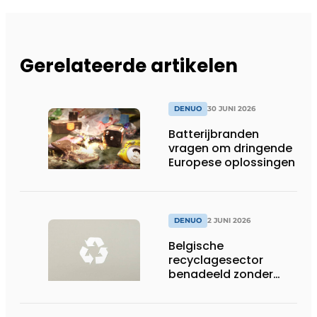
Gerelateerde artikelen
DENUO
30 JUNI 2026
Batterijbranden
vragen om dringende
Europese oplossingen
DENUO
2 JUNI 2026
Belgische
recyclagesector
benadeeld zonder
gelijk speelveld in
toepassing nieuwe
EU-regels voor