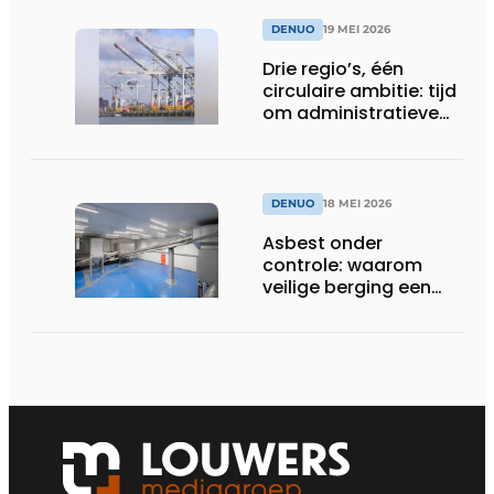
plasticafvalexport
DENUO
19 MEI 2026
Drie regio’s, één
circulaire ambitie: tijd
om administratieve
drempels te slopen
DENUO
18 MEI 2026
Asbest onder
controle: waarom
veilige berging een
onmisbare schakel
blijft