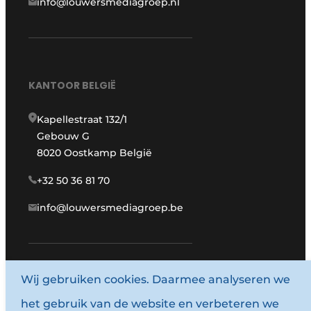
info@louwersmediagroep.nl
KANTOOR BELGIË
Kapellestraat 132/1
Gebouw G
8020 Oostkamp België
+32 50 36 81 70
info@louwersmediagroep.be
www.louwersmediagroep.com
Wij gebruiken cookies. Daarmee analyseren we
het gebruik van de website en verbeteren we
© 1987 - 2026 Louwersmediagroep.