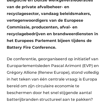
Belgische en Duitse werkgeversfederaties
Zeven & Brekers
van de private afvalbeheer- en
recyclagesector, vandaag beleidsmakers,
vertegenwoordigers van de Europese
Commissie, producenten, afval- en
Bedrijfsafval
recyclagebedrijven en brandweerdiensten in
Bouw & Sloopafval
het Europees Parlement bijeen tijdens de
Battery Fire Conference.
Elektronisch Afval
De conferentie, georganiseerd op initiatief van
Glasrecyclage
Europarlementsleden Pascal Arimont (EVP) en
Houtafval
Grégory Allione (Renew Europe), stond volledig
in het teken van één centrale vraag: is Europa
Kunststofafval
bereid om zijn circulaire economie te
beschermen door het snel stijgende aantal
Medisch afval
batterijbranden structureel aan te pakken?
Metaalrecyclage