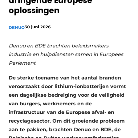
dringende Europese
recyclingstroom in België
Safety First
oplossingen
Vacature aanmelden
Vacatures
30 juni 2026
DENUO
Kranen
Video’s
Denuo en BDE brachten beleidsmakers,
Recyclinginstallaties
industrie en hulpdiensten samen in Europees
Detectieapparatuur
Parlement
Persen
De sterke toename van het aantal branden
veroorzaakt door lithium-ionbatterijen vormt
Stofbeheersing
een dagelijkse bedreiging voor de veiligheid
Uitrustingsstukken
van burgers, werknemers en de
infrastructuur van de Europese afval- en
Shredders
recyclagesector. Om dit groeiende probleem
aan te pakken, brachten Denuo en BDE, de
Transportbanden