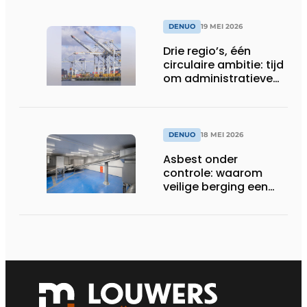
EU-regels voor
plasticafvalexport
DENUO
19 MEI 2026
Drie regio’s, één
circulaire ambitie: tijd
om administratieve
drempels te slopen
DENUO
18 MEI 2026
Asbest onder
controle: waarom
veilige berging een
onmisbare schakel
blijft