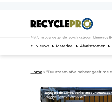
Aanmelden
Algemene voorwaarden
Bedrijven
Aanmelden
Bedankt voor de a
Platform over de gehele recyclingstroom binnen de B
Bedrijven
Nieuws
Materieel
Afvalstromen
Contact
Direct contact
Evenement aanmelden
Home
»
“Duurzaam afvalbeheer geeft me e
Meest gelezen
Nieuwsbrief
Podcasts
Jannette de Lange, senior accountmanager 
gewoon ‘one of the guys’.”
Privacy / Cookie statement
RecyclePro | Vakblad over de gehele