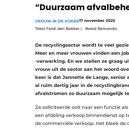
“Duurzaam afvalbehe
Vacature aanmelden
Vacatures
17 november 2025
VROUW IN DE KIJKER
Video’s
Tekst Ferdi den Bakker | Beeld Remondis
De recyclingsector wordt te veel gezi
Meer en meer vrouwen vinden een job 
-verwerking. En we stellen ze graag ui
vrouw uit de sector aan het woord over
keer is dat Jannette de Lange, senio
al ruim dertig jaar in de recyclingbra
afvalstromen zo duurzaam mogelijk te
Ze solliciteerde ooit naar een functie
een afdeling verkoop binnendienst op te 
de commerciële verkoop. Het bleek de o