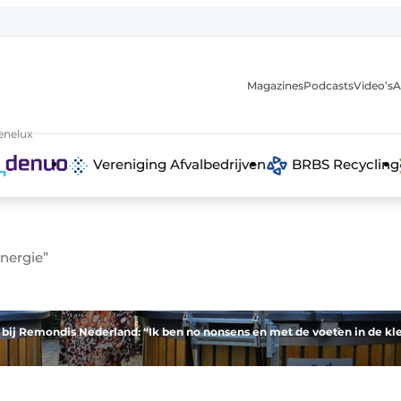
Magazines
Podcasts
Video’s
A
anmelding
enelux
Vereniging Afvalbedrijven
BRBS Recycling
nergie”
bij Remondis Nederland: “Ik ben no nonsens en met de voeten in de kle
 recyclingstroom in België