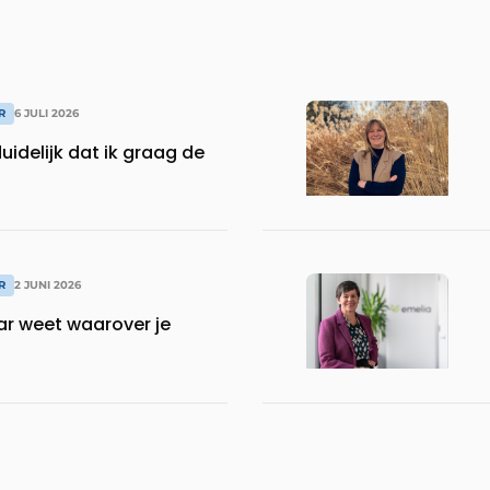
R
6 JULI 2026
duidelijk dat ik graag de
R
2 JUNI 2026
ar weet waarover je