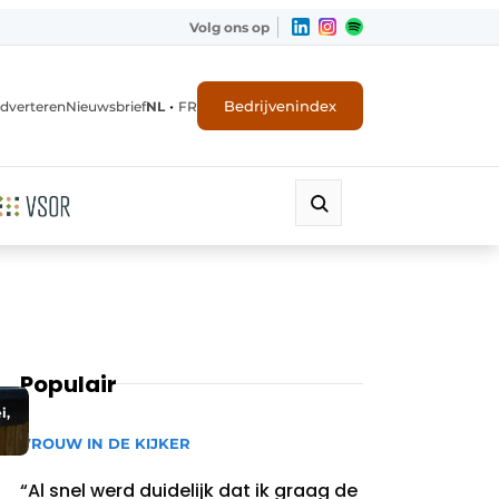
Volg ons op
•
Bedrijvenindex
dverteren
Nieuwsbrief
NL
FR
Populair
i,
VROUW IN DE KIJKER
“Al snel werd duidelijk dat ik graag de