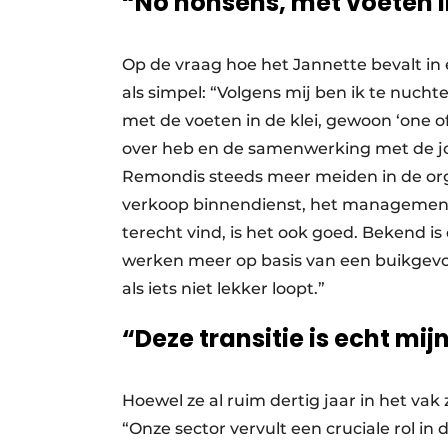
“No nonsens, met voeten in
Op de vraag hoe het Jannette bevalt in
als simpel: “Volgens mij ben ik te nuch
met de voeten in de klei, gewoon ‘one o
over heb en de samenwerking met de jon
Remondis steeds meer meiden in de orga
verkoop binnendienst, het management e
terecht vind, is het ook goed. Bekend i
werken meer op basis van een buikgevo
als iets niet lekker loopt.”
“Deze transitie is echt mij
Hoewel ze al ruim dertig jaar in het vak 
“Onze sector vervult een cruciale rol in d