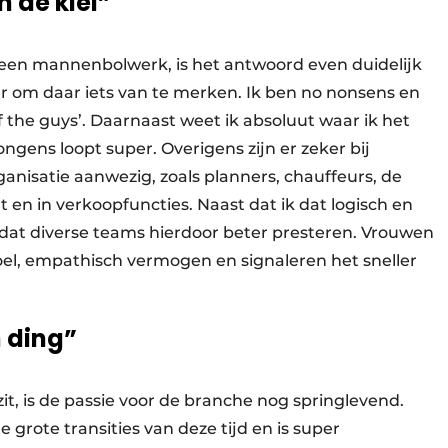
 de klei”
 een mannenbolwerk, is het antwoord even duidelijk
ter om daar iets van te merken. Ik ben no nonsens en
f the guys’. Daarnaast weet ik absoluut waar ik het
gens loopt super. Overigens zijn er zeker bij
nisatie aanwezig, zoals planners, chauffeurs, de
n in verkoopfuncties. Naast dat ik dat logisch en
s dat diverse teams hierdoor beter presteren. Vrouwen
el, empathisch vermogen en signaleren het sneller
n ding”
zit, is de passie voor de branche nog springlevend.
e grote transities van deze tijd en is super