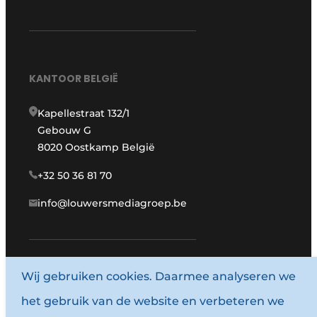
KANTOOR BELGIË
Kapellestraat 132/1
Gebouw G
8020 Oostkamp België
+32 50 36 81 70
info@louwersmediagroep.be
Wij gebruiken cookies. Daarmee analyseren we
www.louwersmediagroep.com
het gebruik van de website en verbeteren we
© 1987 - 2026 Louwersmediagroep.