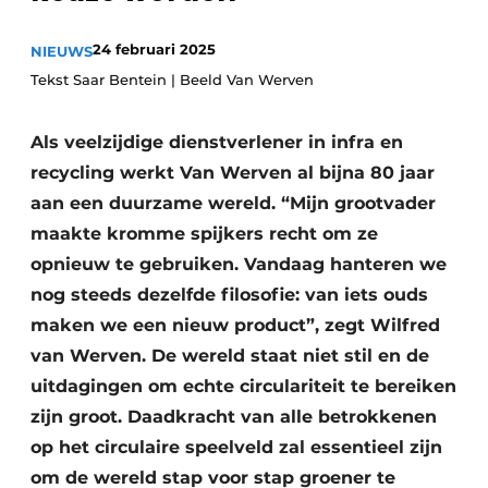
recyclingstroom in België
Safety First
Vacature aanmelden
24 februari 2025
NIEUWS
Tekst Saar Bentein | Beeld Van Werven
Vacatures
Kranen
Video’s
Als veelzijdige dienstverlener in infra en
Recyclinginstallaties
recycling werkt Van Werven al bijna 80 jaar
aan een duurzame wereld. “Mijn grootvader
Detectieapparatuur
maakte kromme spijkers recht om ze
opnieuw te gebruiken. Vandaag hanteren we
Persen
nog steeds dezelfde filosofie: van iets ouds
Stofbeheersing
maken we een nieuw product”, zegt Wilfred
van Werven. De wereld staat niet stil en de
Uitrustingsstukken
uitdagingen om echte circulariteit te bereiken
Shredders
zijn groot. Daadkracht van alle betrokkenen
op het circulaire speelveld zal essentieel zijn
Transportbanden
om de wereld stap voor stap groener te