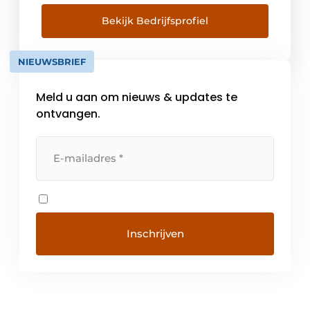
Hergebruik van grondstoffen is één van de
belangrijkste voorwaarden om onze aarde
Bekijk Bedrijfsprofiel
leefbaar te houden. Door de keten te sluiten
en grondstoffen te hergebruiken, hebben
NIEUWSBRIEF
we een belangrijke stap gezet in […]
Meld u aan om nieuws & updates te
ontvangen.