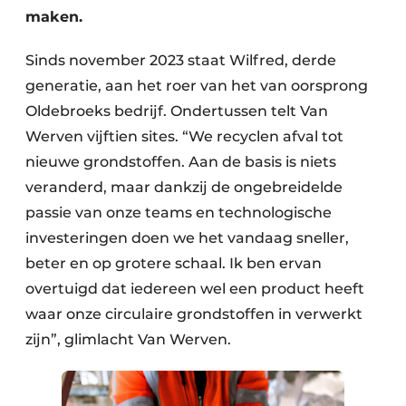
maken.
Zeven & Brekers
Sinds november 2023 staat Wilfred, derde
generatie, aan het roer van het van oorsprong
Bedrijfsafval
Oldebroeks bedrijf. Ondertussen telt Van
Werven vijftien sites. “We recyclen afval tot
Bouw & Sloopafval
nieuwe grondstoffen. Aan de basis is niets
veranderd, maar dankzij de ongebreidelde
Elektronisch Afval
passie van onze teams en technologische
Glasrecyclage
investeringen doen we het vandaag sneller,
beter en op grotere schaal. Ik ben ervan
Houtafval
overtuigd dat iedereen wel een product heeft
Kunststofafval
waar onze circulaire grondstoffen in verwerkt
zijn”, glimlacht Van Werven.
Medisch afval
Metaalrecyclage