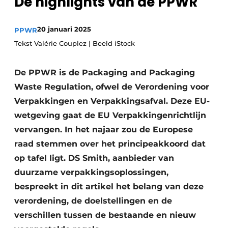
De highlights van de PPWR
recyclingstroom in België
Safety First
Vacature aanmelden
20 januari 2025
PPWR
Vacatures
Tekst Valérie Couplez | Beeld iStock
Kranen
Video’s
De PPWR is de Packaging and Packaging
Recyclinginstallaties
Waste Regulation, ofwel de Verordening voor
Verpakkingen en Verpakkingsafval. Deze EU-
Detectieapparatuur
wetgeving gaat de EU Verpakkingenrichtlijn
Persen
vervangen. In het najaar zou de Europese
raad stemmen over het principeakkoord dat
Stofbeheersing
op tafel ligt. DS Smith, aanbieder van
Uitrustingsstukken
duurzame verpakkingsoplossingen,
bespreekt in dit artikel het belang van deze
Shredders
verordening, de doelstellingen en de
verschillen tussen de bestaande en nieuw
Transportbanden