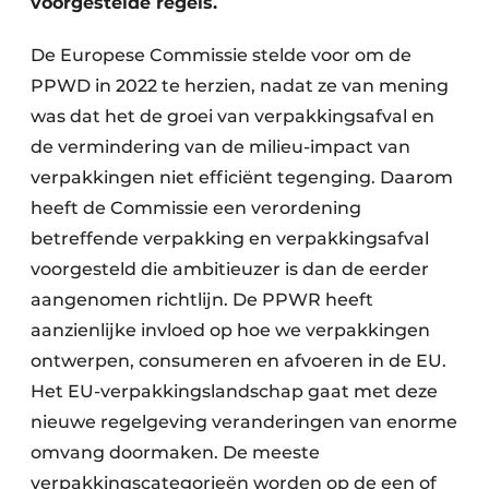
voorgestelde regels.
Zeven & Brekers
De Europese Commissie stelde voor om de
PPWD in 2022 te herzien, nadat ze van mening
was dat het de groei van verpakkingsafval en
Bedrijfsafval
de vermindering van de milieu-impact van
verpakkingen niet efficiënt tegenging. Daarom
Bouw & Sloopafval
heeft de Commissie een verordening
Elektronisch Afval
betreffende verpakking en verpakkingsafval
voor­gesteld die ambitieuzer is dan de eerder
Glasrecyclage
aangenomen richt­lijn. De PPWR heeft
Houtafval
aanzienlijke invloed op hoe we verpakkingen
ontwerpen, consumeren en afvoeren in de EU.
Kunststofafval
Het EU-verpakkingslandschap gaat met deze
nieuwe regelgeving veranderingen van enorme
Medisch afval
omvang doormaken. De meeste
Metaalrecyclage
verpakkingscategorieën worden op de een of