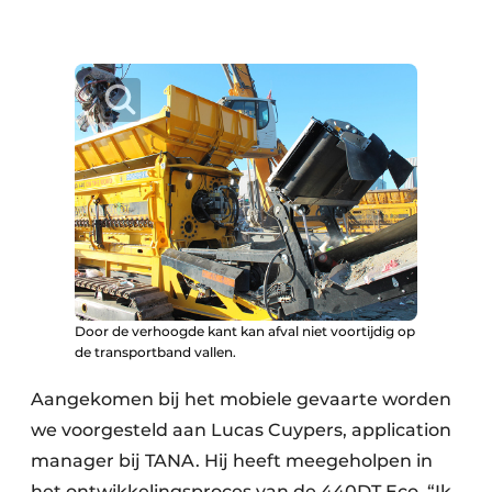
Zeven & Brekers
Bedrijfsafval
Bouw & Sloopafval
Elektronisch Afval
Glasrecyclage
Houtafval
Door de verhoogde kant kan afval niet voortijdig op
de transportband vallen.
Kunststofafval
Aangekomen bij het mobiele gevaarte worden
Medisch afval
we voorgesteld aan Lucas Cuypers, application
manager bij TANA. Hij heeft meegeholpen in
Metaalrecyclage
het ontwikkelingsproces van de 440DT Eco. “Ik