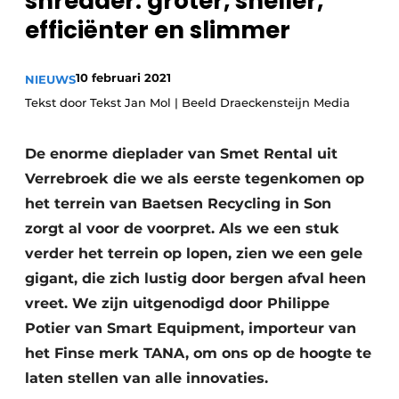
shredder: groter, sneller,
recyclingstroom in België
Safety First
efficiënter en slimmer
Vacature aanmelden
Vacatures
10 februari 2021
NIEUWS
Kranen
Video’s
Tekst door Tekst Jan Mol | Beeld Draeckensteijn Media
Recyclinginstallaties
De enorme dieplader van Smet Rental uit
Detectieapparatuur
Verrebroek die we als eerste tegenkomen op
het terrein van Baetsen Recycling in Son
Persen
zorgt al voor de voorpret. Als we een stuk
verder het terrein op lopen, zien we een gele
Stofbeheersing
gigant, die zich lustig door bergen afval heen
Uitrustingsstukken
vreet. We zijn uitgenodigd door Philippe
Potier van Smart Equipment, importeur van
Shredders
het Finse merk TANA, om ons op de hoogte te
laten stellen van alle innovaties.
Transportbanden