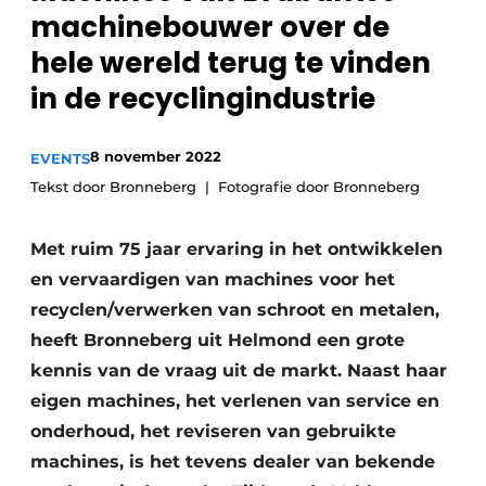
recyclingstroom in België
Safety First
machinebouwer over de
Vacature aanmelden
hele wereld terug te vinden
Vacatures
in de recyclingindustrie
Kranen
Video’s
8 november 2022
EVENTS
Recyclinginstallaties
Tekst door Bronneberg
Fotografie door Bronneberg
Detectieapparatuur
Met ruim 75 jaar ervaring in het ontwikkelen
Persen
en vervaardigen van machines voor het
recyclen/verwerken van schroot en metalen,
Stofbeheersing
heeft Bronneberg uit Helmond een grote
Uitrustingsstukken
kennis van de vraag uit de markt. Naast haar
eigen machines, het verlenen van service en
Shredders
onderhoud, het reviseren van gebruikte
Transportbanden
machines, is het tevens dealer van bekende