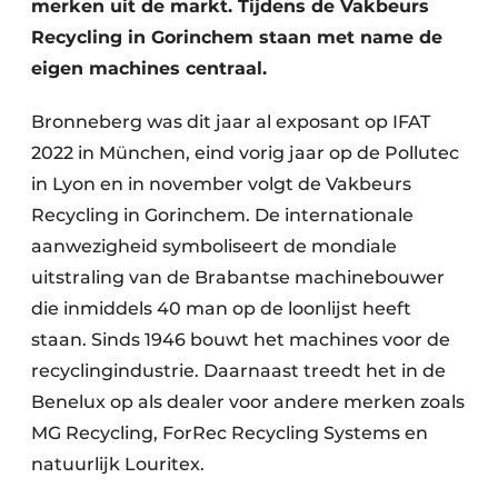
merken uit de markt. Tijdens de Vakbeurs
Zeven & Brekers
Recycling in Gorinchem staan met name de
eigen machines centraal.
Bronneberg was dit jaar al exposant op IFAT
Bedrijfsafval
2022 in München, eind vorig jaar op de Pollutec
Bouw & Sloopafval
in Lyon en in november volgt de Vakbeurs
Recycling in Gorinchem. De internationale
Elektronisch Afval
aanwezigheid symboliseert de mondiale
uitstraling van de Brabantse machinebouwer
Glasrecyclage
die inmiddels 40 man op de loonlijst heeft
Houtafval
staan. Sinds 1946 bouwt het machines voor de
recyclingindustrie. Daarnaast treedt het in de
Kunststofafval
Benelux op als dealer voor andere merken zoals
Medisch afval
MG Recycling, ForRec Recycling Systems en
natuurlijk Louritex.
Metaalrecyclage