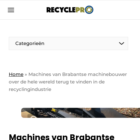
Aanmelden
Algemene voorwaarden
Bedrijven
Aanmelden
Bedankt voor de aanmelding
Categorieën
Bedrijven
Contact
Direct contact
Column VOORUIT
Home
»
Machines van Brabantse machinebouwer
over de hele wereld terug te vinden in de
Evenement aanmelden
De Pen
recyclingindustrie
Meest gelezen
Harde Cijfers
Nieuwsbrief
Podcasts
Recyclagebedrijf in de kijker
Privacy / Cookie statement
Vrouw in de kijker
Machines van Brabantse
RecyclePro | Vakblad over de gehele