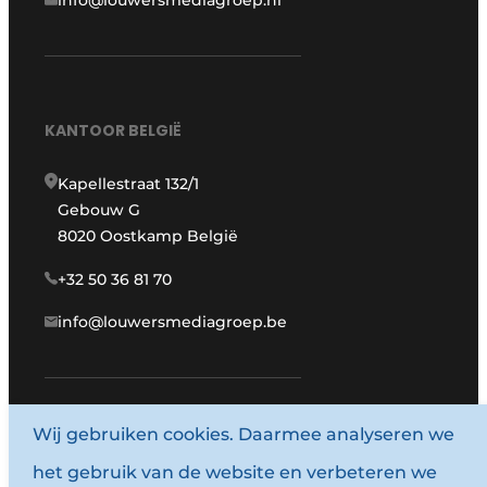
info@louwersmediagroep.nl
KANTOOR BELGIË
Kapellestraat 132/1
Gebouw G
8020 Oostkamp België
+32 50 36 81 70
info@louwersmediagroep.be
www.louwersmediagroep.com
Wij gebruiken cookies. Daarmee analyseren we
het gebruik van de website en verbeteren we
© 1987 - 2026 Louwersmediagroep.