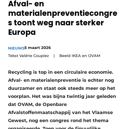
Afval- en
recyclingstroom in België
Safety First
materialenpreventiecongre
Vacature aanmelden
s toont weg naar sterker
Vacatures
Europa
Kranen
Video’s
Recyclinginstallaties
5 maart 2026
NIEUWS
Tekst Valérie Couplez | Beeld IKEA en OVAM
Detectieapparatuur
Persen
Recycling is top in een circulaire economie.
Afval- en materialenpreventie is echter nog
Stofbeheersing
duurzamer en staat ook steeds meer op het
voorplan. Het was bijna twintig jaar geleden
Uitrustingsstukken
dat OVAM, de Openbare
Shredders
Afvalstoffenmaatschappij van het Vlaamse
Gewest, nog een congres rond het thema
Transportbanden
organiseerde. Toen voor de figuurlijke