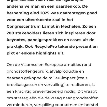
Zeven & Brekers
anderhalve man en een paardenkop. De
herneming eind 2025 was daarentegen goed
voor een uitverkochte zaal in het
Congrescentrum Lamot in Mechelen. Zo een
Bedrijfsafval
200 stakeholders lieten zich inspireren door
Bouw & Sloopafval
keynotes, panelgesprekken en cases uit de
praktijk. Ook RecyclePro tekende present en
Elektronisch Afval
pikt er enkele highlights uit.
Glasrecyclage
Om de Vlaamse en Europese ambities rond
Houtafval
grondstoffengebruik, afvalproductie en
daaraan gekoppelde milieu-impact (zoals
Kunststofafval
broeikasgassen en vervuiling) te realiseren, is
een krachtig preventiebeleid nodig. Dit vraagt
Medisch afval
om strategieën die de vraag naar grondstoffen
Metaalrecyclage
verminderen, verspilling voorkomen en herstel