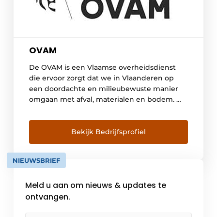
OVAM
De OVAM is een Vlaamse overheidsdienst
die ervoor zorgt dat we in Vlaanderen op
een doordachte en milieubewuste manier
omgaan met afval, materialen en bodem. We
geven richting aan het beleid rond afval,
materialen en bodem en beïnvloeden zo de
uitvoering van de wetgeving. Onze bodem
Bekijk Bedrijfsprofiel
beschermen we door de bodemkwaliteit in
Vlaanderen te controleren, […]
NIEUWSBRIEF
Meld u aan om nieuws & updates te
ontvangen.