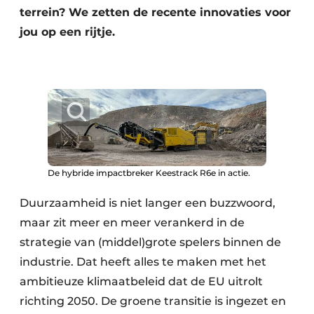
terrein? We zetten de recente innovaties voor
Zeven & Brekers
jou op een rijtje.
Bedrijfsafval
Bouw & Sloopafval
Elektronisch Afval
De hybride impactbreker Keestrack R6e in actie.
Glasrecyclage
Duurzaamheid is niet langer een buzzwoord,
Houtafval
maar zit meer en meer verankerd in de
Kunststofafval
strategie van (middel)grote spelers binnen de
industrie. Dat heeft alles te maken met het
Medisch afval
ambitieuze klimaatbeleid dat de EU uitrolt
richting 2050. De groene transitie is ingezet en
Metaalrecyclage