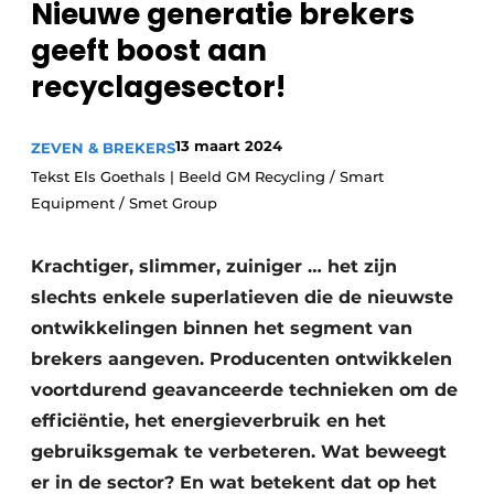
Nieuwe generatie brekers
recyclingstroom in België
Safety First
geeft boost aan
Vacature aanmelden
recyclagesector!
Vacatures
Kranen
Video’s
13 maart 2024
ZEVEN & BREKERS
Recyclinginstallaties
Tekst Els Goethals | Beeld GM Recycling / Smart
Equipment / Smet Group
Detectieapparatuur
Krachtiger, slimmer, zuiniger … het zijn
Persen
slechts enkele superlatieven die de nieuwste
Stofbeheersing
ontwikkelingen binnen het segment van
brekers aangeven. Producenten ontwikkelen
Uitrustingsstukken
voortdurend geavanceerde technieken om de
Shredders
efficiëntie, het energieverbruik en het
gebruiksgemak te verbeteren. Wat beweegt
Transportbanden
er in de sector? En wat betekent dat op het