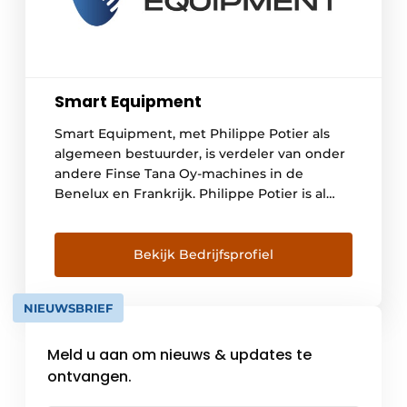
Smart Equipment
Smart Equipment, met Philippe Potier als
algemeen bestuurder, is verdeler van onder
andere Finse Tana Oy-machines in de
Benelux en Frankrijk. Philippe Potier is al
geruime tijd actief in de recycling sector en
heeft die dan ook zien evolueren. Met
machines zoals de Tana wil het nagelnieuwe
Bekijk Bedrijfsprofiel
bedrijf zich richten op absolute gedegen
machines uit […]
NIEUWSBRIEF
Meld u aan om nieuws & updates te
ontvangen.