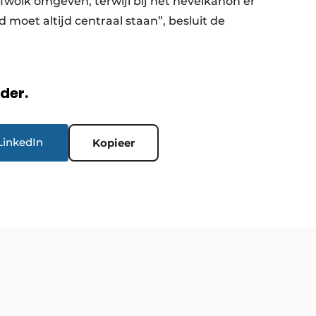
fwolk omgeven, terwijl bij het nevelkanon er
d moet altijd centraal staan”, besluit de
rder.
LinkedIn
Kopieer