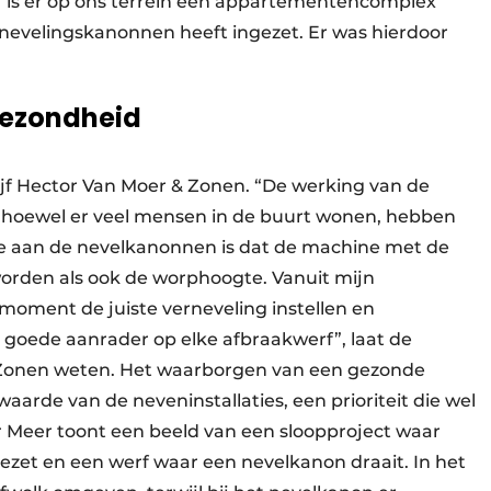
 is er op ons terrein een apparte­mentencomplex
nevelingskanonnen heeft ingezet. Er was hierdoor
gezondheid
ijf Hector Van Moer & Zonen. “De werking van de
 Alhoewel er veel mensen in de buurt wonen, hebben
e aan de nevelkanonnen is dat de machine met de
orden als ook de worphoogte. Vanuit mijn
moment de juiste verneveling instellen en
 goede aanrader op elke afbraakwerf”, laat de
 Zonen weten. Het waarborgen van een gezonde
arde van de neveninstallaties, een prioriteit die wel
er Meer toont een beeld van een sloopproject waar
zet en een werf waar een nevelkanon draait. In het