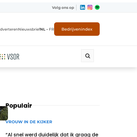
Volg ons op
•
Bedrijvenindex
dverteren
Nieuwsbrief
NL
FR
Populair
VROUW IN DE KIJKER
“Al snel werd duidelijk dat ik graag de