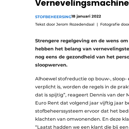
Vernevelingsmachines
Vacature aanmelden
Vacatures
18 januari 2022
STOFBEHEERSING
Tekst door Jerom Rozedendaal
Fotografie doo
Video’s
Strengere regelgeving en de wens om 
hebben het belang van vernevelingste
nog eens de gezondheid van het perso
sloopwerven.
Alhoewel stofreductie op bouw-, sloop- 
verplicht is, worden de regels in de pra
dat is spijtig”, reageert Dennis van 
Euro Rent dat volgend jaar vijftig jaar 
stofbeheerssysteem ervoor dat het bedr
klachten van omwonenden. En deze klac
“Laatst hadden we een klant die bij een