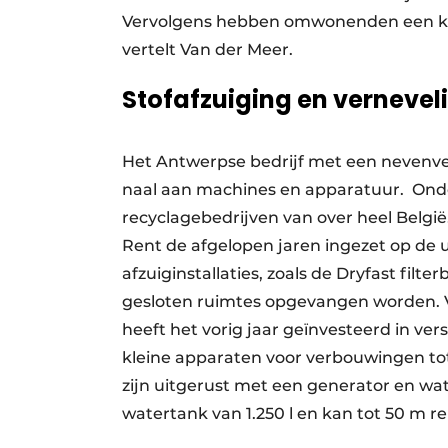
Vervolgens hebben omwonenden een klac
vertelt Van der Meer.
Stofafzuiging en verneve
Het Antwerpse bedrijf met een nevenves
naal aan machines en apparatuur. Onder 
recyclage­bedrijven van over heel België
Rent de afgelopen jaren ingezet op de 
afzuiginstallaties, zoals de Dryfast filte
gesloten ruimtes opgevangen worden. Vo
heeft het vorig jaar geïnvesteerd in ve
kleine apparaten voor verbouwingen t
zijn uitgerust met een generator en wa
watertank van 1.250 l en kan tot 50 m r