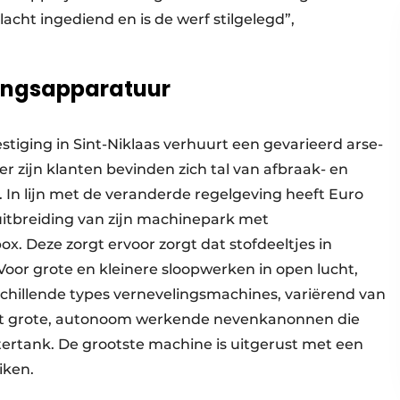
ht ingediend en is de werf stilgelegd”,
lingsapparatuur
tiging in Sint-Niklaas verhuurt een gevarieerd arse­
zijn klan­ten bevinden zich tal van afbraak- en
. In lijn met de veranderde regelgeving heeft Euro
uitbreiding van zijn machinepark met
rbox. Deze zorgt ervoor zorgt dat stofdeeltjes in
or grote en kleinere sloopwerken in open lucht,
rschillende types vernevelingsmachines, variërend van
ot grote, autonoom werkende nevenkanonnen die
tertank. De grootste machine is uitgerust met een
eiken.