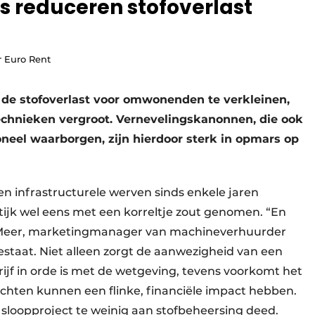
 reduceren stofoverlast
r Euro Rent
de stofoverlast voor omwonenden te verkleinen,
chnieken vergroot. Vernevelingskanonnen, die ook
neel waarborgen, zijn hierdoor sterk in opmars op
en infra­structurele werven sinds enkele jaren
ktijk wel eens met een korreltje zout genomen. “En
der Meer, marketingmanager van machineverhuurder
bestaat. Niet alleen zorgt de aanwezigheid van een
ijf in orde is met de wetgeving, tevens voorkomt het
hten kunnen een flinke, financiële impact hebben.
 sloopproject te weinig aan stof­beheersing deed.