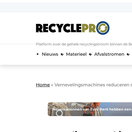
Aanmelden
Algemene voorwaarden
Bedrijven
Aanmelden
Bedankt voor de a
Platform over de gehele recyclingstroom binnen de B
Bedrijven
Nieuws
Materieel
Afvalstromen
Contact
Direct contact
Evenement aanmelden
Home
»
Vernevelingsmachines reduceren s
Meest gelezen
Nieuwsbrief
Podcasts
Nevelkanonnen van Euro Rent hebben een be
Privacy / Cookie statement
RecyclePro | Vakblad over de gehele