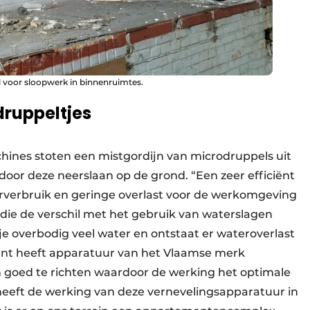
al voor sloopwerk in binnenruimtes.
druppeltjes
hines stoten een mistgordijn van microdruppels uit
door deze neerslaan op de grond. “Een zeer efficiënt
rverbruik en geringe overlast voor de werkomgeving
ie de verschil met het gebruik van water­slagen
e overbodig veel water en ontstaat er wateroverlast
nt heeft appara­tuur van het Vlaamse merk
n goed te richten waardoor de werking het optimale
 heeft de werking van deze ver­nevelingsapparatuur in