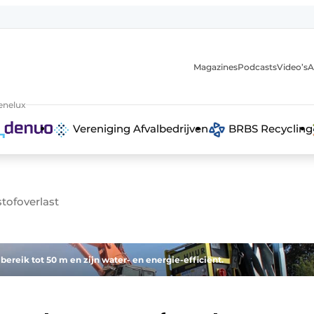
Magazines
Podcasts
Video’s
A
anmelding
enelux
Vereniging Afvalbedrijven
BRBS Recycling
tofoverlast
reik tot 50 m en zijn water- en energie-efficiënt.
 recyclingstroom in België