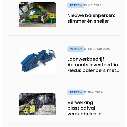
PERSEN
13 MEI 2025
Nieuwe balenpersen:
slimmer én sneller
PERSEN
6 FEBRUARI 2025
Loonwerkbedrijf
Aernouts investeert in
Flexus balenpers met
sealunit van
Advanced Machinery
B.V.
PERSEN
12 JUNI 2024
Verwerking
plasticafval
verdubbelen in
gloednieuwe
vestiging