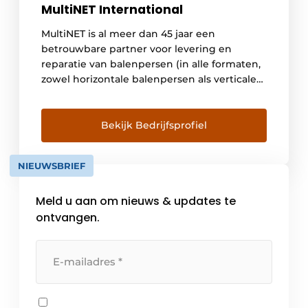
MultiNET International
MultiNET is al meer dan 45 jaar een
betrouwbare partner voor levering en
reparatie van balenpersen (in alle formaten,
zowel horizontale balenpersen als verticale
balenpersen en kruis omsnoering),
perscontainers en complete installaties voor
de recycling- en afvalverwerkingsindustrie.
Bekijk Bedrijfsprofiel
Vanwege de hoge, bewezen scores op het
gebied van soliditeit, efficiëntie, productie
NIEUWSBRIEF
en veiligheid heeft MultiNET gekozen voor
[…]
Meld u aan om nieuws & updates te
ontvangen.