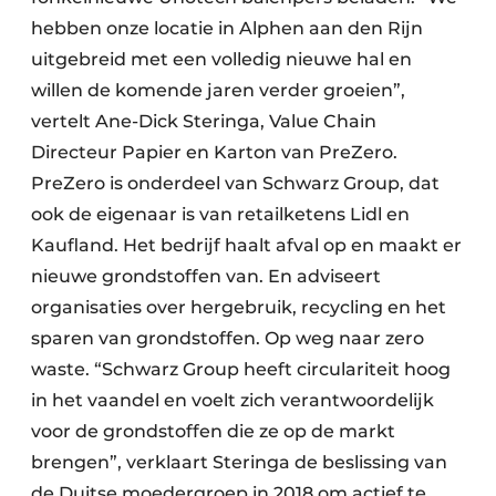
Zeven & Brekers
hebben onze locatie in Alphen aan den Rijn
uitgebreid met een volledig nieuwe hal en
willen de komende jaren verder groeien”,
vertelt Ane-Dick Steringa, Value Chain
Bedrijfsafval
Directeur Papier en Karton van PreZero.
Bouw & Sloopafval
PreZero is onderdeel van Schwarz Group, dat
ook de eigenaar is van retailketens Lidl en
Elektronisch Afval
Kaufland. Het bedrijf haalt afval op en maakt er
nieuwe grondstoffen van. En adviseert
Glasrecyclage
organisaties over hergebruik, recycling en het
Houtafval
sparen van grondstoffen. Op weg naar zero
waste. “Schwarz Group heeft circulariteit hoog
Kunststofafval
in het vaandel en voelt zich verantwoordelijk
Medisch afval
voor de grondstoffen die ze op de markt
brengen”, verklaart Steringa de beslissing van
Metaalrecyclage
de Duitse moedergroep in 2018 om actief te