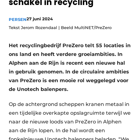
schakel in recycling
recyclingstroom in België
Safety First
Vacature aanmelden
27 juni 2024
PERSEN
Vacatures
Tekst Jerom Rozendaal | Beeld MultiNET/PreZero
Kranen
Video’s
Het recyclingbedrijf PreZero telt 55 locaties in
Recyclinginstallaties
ons land en heeft verdere groeiambities. In
Detectieapparatuur
Alphen aan de Rijn is recent een nieuwe hal
in gebruik genomen. In de circulaire ambities
Persen
van PreZero is een mooie rol weggelegd voor
de Unotech balenpers.
Stofbeheersing
Op de achtergrond scheppen kranen metaal in
Uitrustingsstukken
een tijdelijke overkapte opslagruimte terwijl we
Shredders
naar de nieuwe loods van PreZero in Alphen
aan de Rijn lopen. In de hal wordt een
Transportbanden
fonkelnieuwe Unotech balenpers beladen. “We