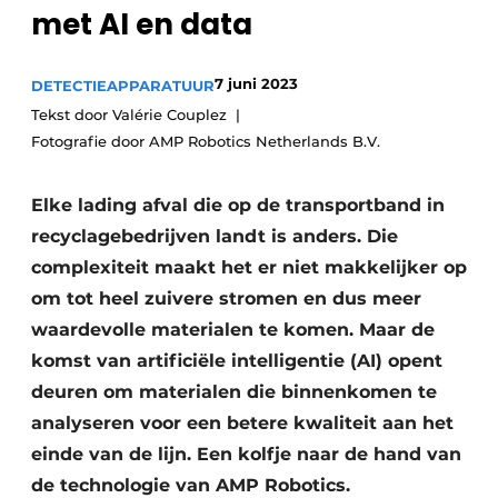
recyclingstroom in België
met AI en data
Safety First
Vacature aanmelden
7 juni 2023
DETECTIEAPPARATUUR
Vacatures
Tekst door Valérie Couplez
Kranen
Video’s
Fotografie door AMP Robotics Netherlands B.V.
Recyclinginstallaties
Elke lading afval die op de transportband in
Detectieapparatuur
recyclagebedrijven landt is anders. Die
complexiteit maakt het er niet makkelijker op
Persen
om tot heel zuivere stromen en dus meer
Stofbeheersing
waardevolle materialen te komen. Maar de
komst van artificiële intelligentie (AI) opent
Uitrustingsstukken
deuren om materialen die binnenkomen te
Shredders
analyseren voor een betere kwaliteit aan het
einde van de lijn. Een kolfje naar de hand van
Transportbanden
de technologie van AMP Robotics.