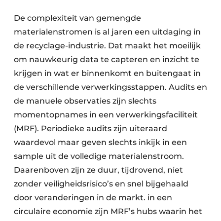
Zeven & Brekers
De complexiteit van gemengde
materialenstromen is al jaren een uitdaging in
de recyclage-industrie. Dat maakt het moeilijk
Bedrijfsafval
om nauwkeurig data te capteren en inzicht te
krijgen in wat er binnenkomt en buitengaat in
Bouw & Sloopafval
de verschillende verwerkingsstappen. Audits en
de manuele observaties zijn slechts
Elektronisch Afval
momentopnames in een verwerkingsfaciliteit
Glasrecyclage
(MRF). Periodieke audits zijn uiteraard
waardevol maar geven slechts inkijk in een
Houtafval
sample uit de volledige materialenstroom.
Kunststofafval
Daarenboven zijn ze duur, tijdrovend, niet
zonder veiligheidsrisico’s en snel bijgehaald
Medisch afval
door veranderingen in de markt. in een
circulaire economie zijn MRF’s hubs waarin het
Metaalrecyclage