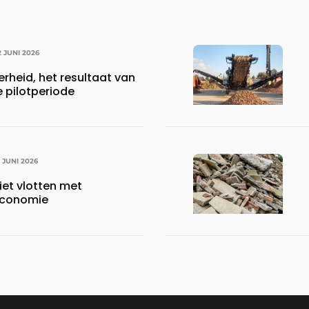
2 JUNI 2026
erheid, het resultaat van
e pilotperiode
1 JUNI 2026
iet vlotten met
 economie