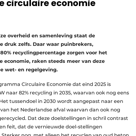
e circulaire economie
nze overheid en samenleving staat de
e druk zelfs. Daar waar puinbrekers,
n 80% recyclingpercentage zorgen voor het
re economie, raken steeds meer van deze
e wet- en regelgeving.
ogramma Circulaire Economie dat eind 2025 is
I&W naar 82% recycling in 2035, waarvan ook nog eens
 Het tussendoel in 2030 wordt aangepast naar een
van het Nederlandse afval waarvan dan ook nog
ecycled. Dat deze doelstellingen in schril contrast
en feit, dat de vernieuwde doel-­stellingen
s. Sterker nog, met alleen het recyclen van oud beton