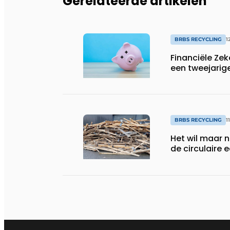
Gerelateerde artikelen
BRBS RECYCLING
1
Financiële Zek
een tweejarig
BRBS RECYCLING
1
Het wil maar n
de circulaire