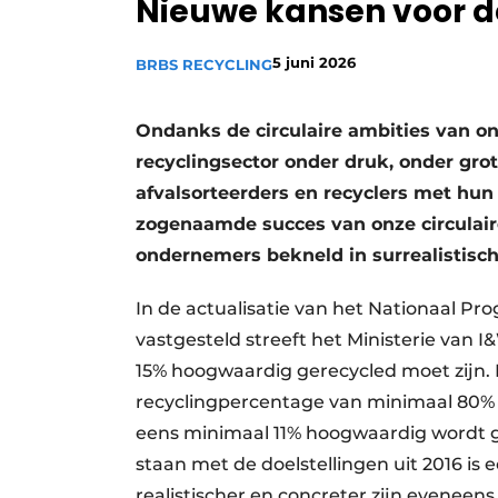
Nieuwe kansen voor d
Vacature aanmelden
Vacatures
5 juni 2026
BRBS RECYCLING
Video’s
Ondanks de circulaire ambities van o
recyclingsector onder druk, onder grot
afvalsorteerders en recyclers met hu
zogenaamde succes van onze circulai
ondernemers bekneld in surrealistisch
In de actualisatie van het Nationaal Pr
vastgesteld streeft het Ministerie van 
15% hoogwaardig gerecycled moet zijn.
recyclingpercentage van minimaal 80% 
eens minimaal 11% hoogwaardig wordt ger
staan met de doelstellingen uit 2016 is e
realistischer en concreter zijn eveneen