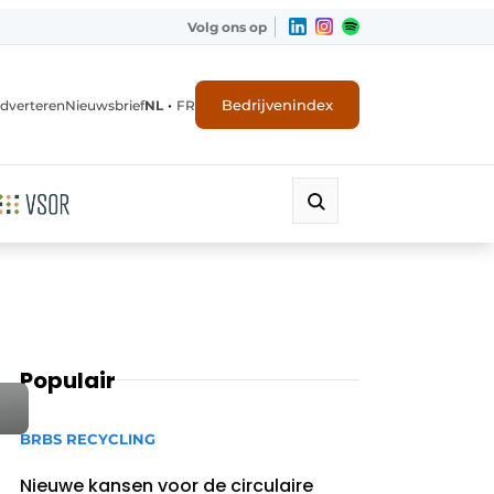
Volg ons op
•
Bedrijvenindex
dverteren
Nieuwsbrief
NL
FR
Populair
BRBS RECYCLING
Nieuwe kansen voor de circulaire