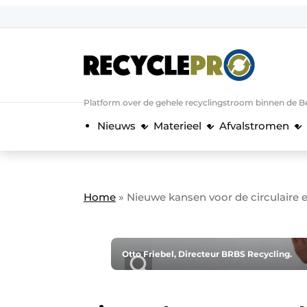
Aanmelden
Algemene voorwaarden
Bedrijven
Aanmelden
Bedankt voor de a
Platform over de gehele recyclingstroom binnen de B
Bedrijven
Nieuws
Materieel
Afvalstromen
Contact
Direct contact
Evenement aanmelden
Home
»
Nieuwe kansen voor de circulaire
Meest gelezen
Nieuwsbrief
Podcasts
Otto Friebel, Directeur BRBS Recycling.
Privacy / Cookie statement
RecyclePro | Vakblad over de gehele