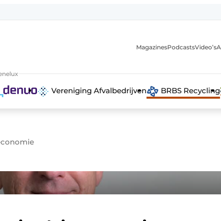
Magazines
Podcasts
Video’s
A
anmelding
enelux
Vereniging Afvalbedrijven
BRBS Recycling
 economie
 recyclingstroom in België