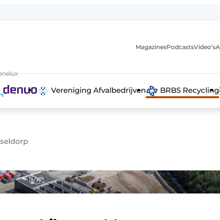
Magazines
Podcasts
Video’s
A
anmelding
enelux
Vereniging Afvalbedrijven
BRBS Recycling
sseldorp
 recyclingstroom in België