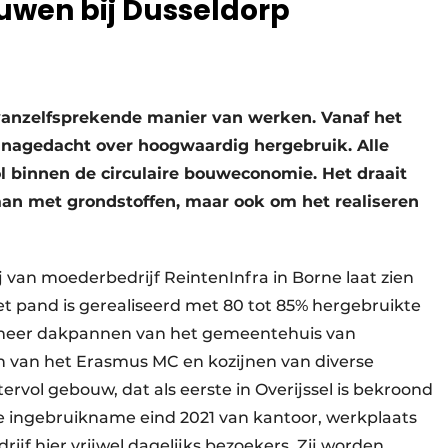
ouwen bij Dusseldorp
n vanzelfsprekende manier van werken. Vanaf het
nagedacht over hoogwaardig hergebruik. Alle
l binnen de circulaire bouweconomie. Het draait
aan met grondstoffen, maar ook om het realiseren
 van moederbedrijf ReintenInfra in Borne laat zien
t pand is gerealiseerd met 80 tot 85% hergebruikte
 meer dakpannen van het gemeentehuis van
en van het Erasmus MC en kozijnen van diverse
tervol gebouw, dat als eerste in Overijssel is bekroond
 ingebruikname eind 2021 van kantoor, werkplaats
ijf hier vrijwel dagelijks bezoekers. Zij worden