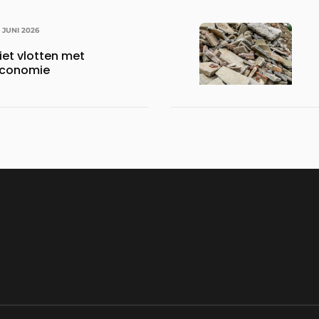
1 JUNI 2026
iet vlotten met
 economie