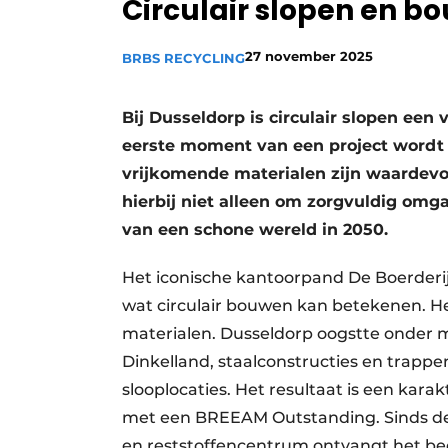
Circulair slopen en b
Vacature aanmelden
Vacatures
27 november 2025
BRBS RECYCLING
Video’s
Bij Dusseldorp is circulair slopen ee
eerste moment van een project wordt 
vrijkomende materialen zijn waardevo
hierbij niet alleen om zorgvuldig omg
van een schone wereld in 2050.
Het iconische kantoorpand De Boerderij
wat circulair bouwen kan betekenen. He
materialen. Dusseldorp oogstte onder
Dinkelland, staalconstructies en trapp
slooplocaties. Het resultaat is een karak
met een BREEAM Outstanding. Sinds de
en reststoffencentrum ontvangt het bedr