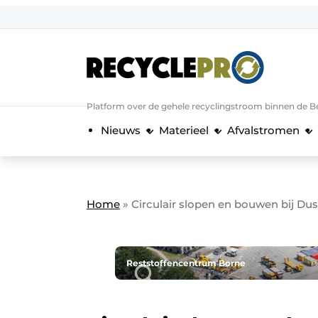
Aanmelden
Algemene voorwaarden
Bedrijven
Aanmelden
Bedankt voor de a
Platform over de gehele recyclingstroom binnen de B
Bedrijven
Nieuws
Materieel
Afvalstromen
Contact
Direct contact
Evenement aanmelden
Home
»
Circulair slopen en bouwen bij Du
Meest gelezen
Nieuwsbrief
Podcasts
Reststoffencentrum Borne
Privacy / Cookie statement
RecyclePro | Vakblad over de gehele