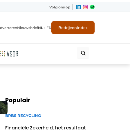
Volg ons op
•
Bedrijvenindex
dverteren
Nieuwsbrief
NL
FR
Populair
BRBS RECYCLING
Financiële Zekerheid, het resultaat