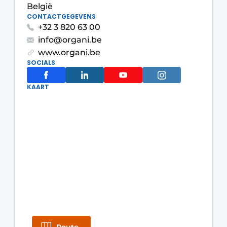
recyclingstroom in België
België
Safety First
CONTACTGEGEVENS
Vacature aanmelden
+32 3 820 63 00
Vacatures
info@organi.be
www.organi.be
Kranen
Video’s
SOCIALS
Recyclinginstallaties
KAART
Detectieapparatuur
Persen
Stofbeheersing
Uitrustingsstukken
Shredders
Transportbanden