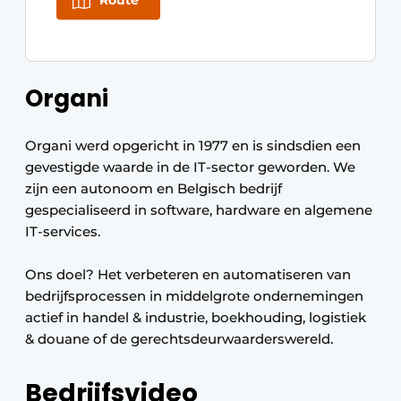
Route
Zeven & Brekers
Organi
Bedrijfsafval
Organi werd opgericht in 1977 en is sindsdien een
Bouw & Sloopafval
gevestigde waarde in de IT-sector geworden. We
Elektronisch Afval
zijn een autonoom en Belgisch bedrijf
gespecialiseerd in software, hardware en algemene
Glasrecyclage
IT-services.
Houtafval
Ons doel? Het verbeteren en automatiseren van
bedrijfsprocessen in middelgrote ondernemingen
Kunststofafval
actief in handel & industrie, boekhouding, logistiek
& douane of de gerechtsdeurwaarderswereld.
Medisch afval
Bedrijfsvideo
Metaalrecyclage