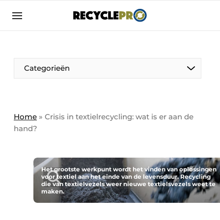
Aanmelden
Algemene voorwaarden
Bedrijven
Aanmelden
Bedankt voor de aanmelding
Categorieën
Bedrijven
Contact
Direct contact
Column VOORUIT
Home
»
Crisis in textielrecycling: wat is er aan de
hand?
Evenement aanmelden
De Pen
Meest gelezen
Harde Cijfers
Nieuwsbrief
Het grootste werkpunt wordt het vinden van oplossingen
voor textiel aan het einde van de levensduur. Recycling
Podcasts
Recyclagebedrijf in de kijker
die van textielvezels weer nieuwe textielsvezels weet te
maken.
Privacy / Cookie statement
Vrouw in de kijker
RecyclePro | Vakblad over de gehele