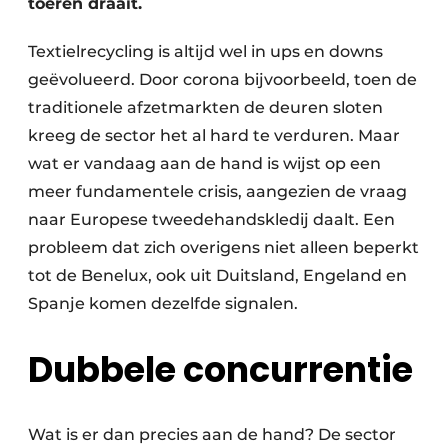
toeren draait.
Zeven & Brekers
Textielrecycling is altijd wel in ups en downs
geëvolueerd. Door corona bijvoorbeeld, toen de
traditionele afzetmarkten de deuren sloten
Bedrijfsafval
kreeg de sector het al hard te verduren. Maar
Bouw & Sloopafval
wat er vandaag aan de hand is wijst op een
meer fundamentele crisis, aangezien de vraag
Elektronisch Afval
naar Europese tweedehandskledij daalt. Een
probleem dat zich overigens niet alleen beperkt
Glasrecyclage
tot de Benelux, ook uit Duitsland, Engeland en
Houtafval
Spanje komen dezelfde signalen.
Kunststofafval
Dubbele concurrentie
Medisch afval
Metaalrecyclage
Wat is er dan precies aan de hand? De sector