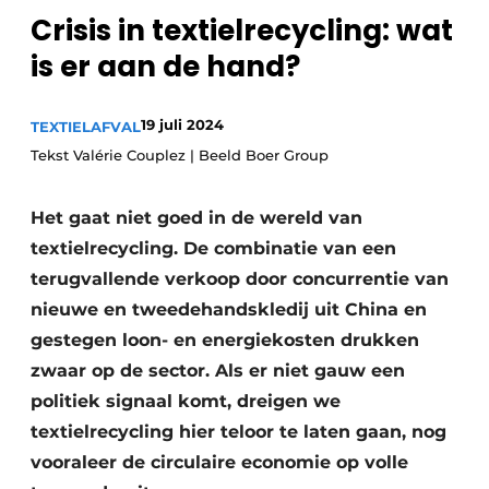
recyclingstroom in België
Safety First
Crisis in textielrecycling: wat
Vacature aanmelden
is er aan de hand?
Vacatures
Kranen
Video’s
19 juli 2024
TEXTIELAFVAL
Tekst Valérie Couplez | Beeld Boer Group
Recyclinginstallaties
Het gaat niet goed in de wereld van
Detectieapparatuur
textielrecycling. De combinatie van een
Persen
terugvallende verkoop door concurrentie van
nieuwe en tweedehandskledij uit China en
Stofbeheersing
gestegen loon- en energiekosten drukken
Uitrustingsstukken
zwaar op de sector. Als er niet gauw een
politiek signaal komt, dreigen we
Shredders
textielrecycling hier teloor te laten gaan, nog
vooraleer de circulaire economie op volle
Transportbanden