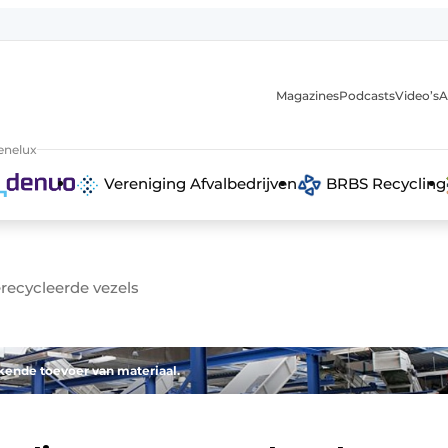
Magazines
Podcasts
Video’s
A
anmelding
enelux
Vereniging Afvalbedrijven
BRBS Recycling
recycleerde vezels
ende toevoer van materiaal.
 recyclingstroom in België