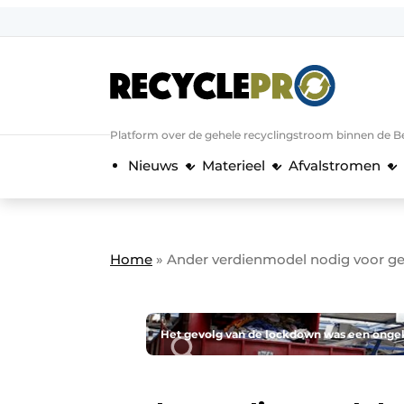
Aanmelden
Algemene voorwaarden
Bedrijven
Aanmelden
Bedankt voor de a
Platform over de gehele recyclingstroom binnen de B
Bedrijven
Nieuws
Materieel
Afvalstromen
Contact
Direct contact
Evenement aanmelden
Home
»
Ander verdienmodel nodig voor ge
Meest gelezen
Nieuwsbrief
Podcasts
Het gevolg van de lockdown was een ongek
Privacy / Cookie statement
RecyclePro | Vakblad over de gehele