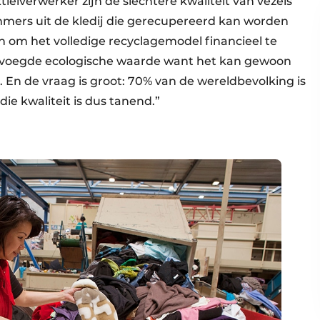
tielverwerker zijn de slechtere kwaliteit van vezels
immers uit de kledij die gerecupereerd kan worden
 om het volledige recyclagemodel financieel te
gevoegde ecologische waarde want het kan gewoon
 En de vraag is groot: 70% van de wereldbevolking is
ie kwaliteit is dus tanend.”