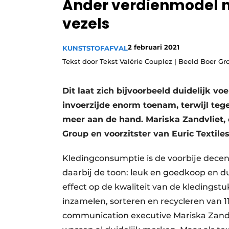
Ander verdienmodel n
Vacature aanmelden
vezels
Vacatures
Video’s
2 februari 2021
KUNSTSTOFAFVAL
Tekst door Tekst Valérie Couplez | Beeld Boer Gr
Dit laat zich bijvoorbeeld duidelijk v
invoerzijde enorm toenam, terwijl tege
meer aan de hand. Mariska Zandvliet,
Group en voorzitster van Euric Textiles
Kledingconsumptie is de voorbije decen
daarbij de toon: leuk en goedkoop en du
effect op de kwaliteit van de kledingstuk
inzamelen, sorteren en recycleren van 11
communication executive Mariska Zandvl