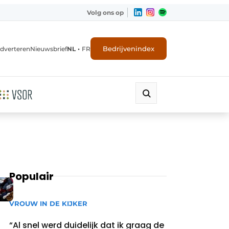
Volg ons op
•
Bedrijvenindex
dverteren
Nieuwsbrief
NL
FR
Populair
VROUW IN DE KIJKER
“Al snel werd duidelijk dat ik graag de