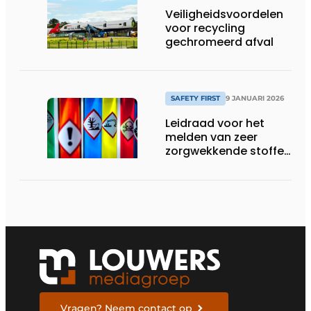
Veiligheidsvoordelen
voor recycling
gechromeerd afval
SAFETY FIRST
9 JANUARI 2026
Leidraad voor het
melden van zeer
zorgwekkende stoffen
in afval
Vragen? Neem contact op