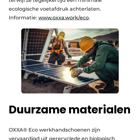
terwijl ze tegelijkertijd een minimale
Zeven & Brekers
ecologische voetafdruk achterlaten.
Informatie:
www.oxxa.work/eco
.
Bedrijfsafval
Bouw & Sloopafval
Elektronisch Afval
Glasrecyclage
Houtafval
Duurzame materialen
Kunststofafval
Medisch afval
OXXA® Eco werkhandschoenen zijn
Metaalrecyclage
vervaardigd uit gerecyclede en biologisch