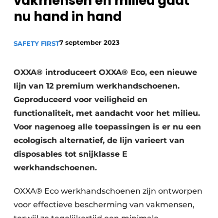
vakmensen en milieu gaat
recyclingstroom in België
Safety First
nu hand in hand
Vacature aanmelden
Vacatures
7 september 2023
SAFETY FIRST
Kranen
Video’s
OXXA® introduceert OXXA® Eco, een nieuwe
Recyclinginstallaties
lijn van 12 premium werkhandschoenen.
Detectieapparatuur
Geproduceerd voor veiligheid en
functionaliteit, met aandacht voor het milieu.
Persen
Voor nagenoeg alle toepassingen is er nu een
ecologisch alternatief, de lijn varieert van
Stofbeheersing
disposables tot snijklasse E
Uitrustingsstukken
werkhandschoenen.
Shredders
OXXA® Eco werkhandschoenen zijn ontworpen
voor effectieve bescherming van vakmensen,
Transportbanden