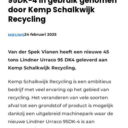
95DK-4 in gebruik genomen
recyclingstroom in België
Safety First
door Kemp Schalkwijk
Vacature aanmelden
Recycling
Vacatures
Kranen
Video’s
24 februari 2025
NIEUWS
Recyclinginstallaties
Van der Spek Vianen heeft een nieuwe 45
Detectieapparatuur
tons Lindner Urraco 95 DK4 geleverd aan
Kemp Schalkwijk Recycling.
Persen
Kemp Schalkwijk Recycling is een ambitieus
Stofbeheersing
bedrijf met veel ervaring op het gebied van
Uitrustingsstukken
recycling. Het veranderen van vele soorten
afval tot een grondstof of product is mogelijk
Shredders
dankzij een uitgebreid machinepark waar de
Transportbanden
nieuwe Lindner Urraco 95DK-4 is aan