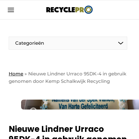
Aanmelden
Algemene voorwaarden
Bedrijven
Aanmelden
Bedankt voor de aanmelding
Categorieën
Bedrijven
Contact
Direct contact
Column VOORUIT
Home
»
Nieuwe Lindner Urraco 95DK-4 in gebruik
genomen door Kemp Schalkwijk Recycling
Evenement aanmelden
De Pen
Meest gelezen
Harde Cijfers
Nieuwsbrief
Podcasts
Recyclagebedrijf in de kijker
Privacy / Cookie statement
Nieuwe Lindner Urraco
Vrouw in de kijker
RecyclePro | Vakblad over de gehele