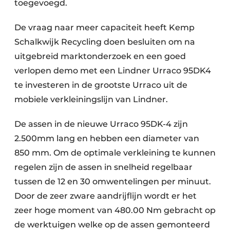
toegevoegd.
Zeven & Brekers
De vraag naar meer capaciteit heeft Kemp
Schalkwijk Recycling doen besluiten om na
uitgebreid marktonderzoek en een goed
Bedrijfsafval
verlopen demo met een Lindner Urraco 95DK4
Bouw & Sloopafval
te investeren in de grootste Urraco uit de
mobiele verkleiningslijn van Lindner.
Elektronisch Afval
De assen in de nieuwe Urraco 95DK-4 zijn
Glasrecyclage
2.500mm lang en hebben een diameter van
850 mm. Om de optimale verkleining te kunnen
Houtafval
regelen zijn de assen in snelheid regelbaar
Kunststofafval
tussen de 12 en 30 omwentelingen per minuut.
Door de zeer zware aandrijflijn wordt er het
Medisch afval
zeer hoge moment van 480.00 Nm gebracht op
Metaalrecyclage
de werktuigen welke op de assen gemonteerd