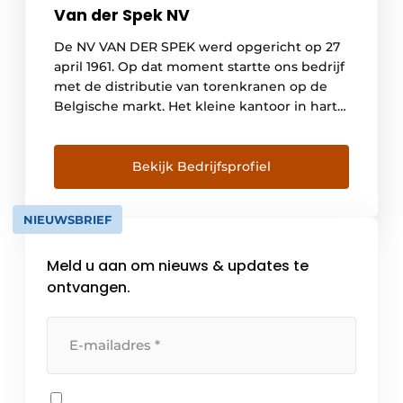
Van der Spek NV
De NV VAN DER SPEK werd opgericht op 27
april 1961. Op dat moment startte ons bedrijf
met de distributie van torenkranen op de
Belgische markt. Het kleine kantoor in hartje
Brussel werd snel vervangen door een
geschikte locatie in Overijse waar ook een
atelier en stockageruimte te onzer
Bekijk Bedrijfsprofiel
beschikking waren. Op 28 september 1976
[…]
NIEUWSBRIEF
Meld u aan om nieuws & updates te
ontvangen.