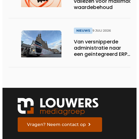
valiezen voor maximaal
waardebehoud
NIEUWS
9 JULI 2026
Van versnipperde
administratie naar
een geïntegreerd ERP-
systeem
Vragen? Neem contact op