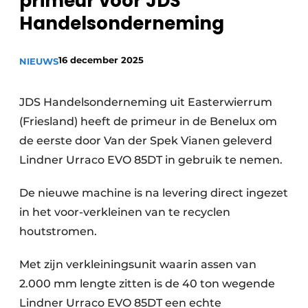
primeur voor JDS
recyclingstroom in België
Safety First
Handelsonderneming
Vacature aanmelden
Vacatures
16 december 2025
NIEUWS
Kranen
Video’s
JDS Handelsonderneming uit Easterwierrum
Recyclinginstallaties
(Friesland) heeft de primeur in de Benelux om
Detectieapparatuur
de eerste door Van der Spek Vianen geleverd
Lindner Urraco EVO 85DT in gebruik te nemen.
Persen
De nieuwe machine is na levering direct ingezet
Stofbeheersing
in het voor-verkleinen van te recyclen
Uitrustingsstukken
houtstromen.
Shredders
Met zijn verkleiningsunit waarin assen van
2.000 mm lengte zitten is de 40 ton wegende
Transportbanden
Lindner Urraco EVO 85DT een echte