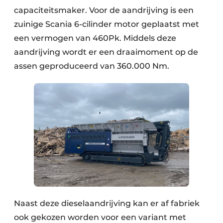
capaciteitsmaker. Voor de aandrijving is een
Zeven & Brekers
zuinige Scania 6-cilinder motor geplaatst met
een vermogen van 460Pk. Middels deze
aandrijving wordt er een draaimoment op de
Bedrijfsafval
assen geproduceerd van 360.000 Nm.
Bouw & Sloopafval
Elektronisch Afval
Glasrecyclage
Houtafval
Kunststofafval
Medisch afval
Naast deze dieselaandrijving kan er af fabriek
Metaalrecyclage
ook gekozen worden voor een variant met