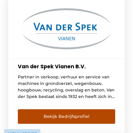
Van der Spek Vianen B.V.
Partner in verkoop, verhuur en service van
machines in grondverzet, wegenbouw,
hoogbouw, recycling, overslag en beton. Van
der Spek bestaat sinds 1932 en heeft zich in
de afgelopen decennia ontwikkeld, tot een
stabiele en toch dynamische organisatie,
innoverend en anticiperend op de
Bekijk Bedrijfsprofiel
ontwikkelingen in de markt. Met ons
uitgebreide productaanbod, kennis en