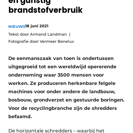
en gunstig
recyclingstroom in België
Safety First
brandstofverbruik
Vacature aanmelden
Vacatures
18 juni 2021
NIEUWS
Kranen
Video’s
Tekst door Armand Landman
Fotografie door Vermeer Benelux
Recyclinginstallaties
De eenmanszaak van toen is ondertussen
Detectieapparatuur
uitgegroeid tot een wereldwijd opererende
Persen
onderneming waar 3500 mensen voor
werken. Ze produceren herkenbare felgele
Stofbeheersing
machines voor onder andere de landbouw,
Uitrustingsstukken
bosbouw, grondverzet en gestuurde boringen.
Voor de recyclingbranche zijn de shredders
Shredders
befaamd.
Transportbanden
De horizontale schredders – waarbij het