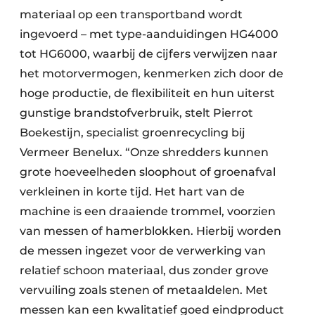
materiaal op een transportband wordt
Zeven & Brekers
ingevoerd – met type-aanduidingen HG4000
tot HG6000, waarbij de cijfers verwijzen naar
het motorvermogen, kenmerken zich door de
Bedrijfsafval
hoge productie, de flexibiliteit en hun uiterst
gunstige brandstofverbruik, stelt Pierrot
Bouw & Sloopafval
Boekestijn, specialist groenrecycling bij
Elektronisch Afval
Vermeer Benelux. “Onze shredders kunnen
grote hoeveelheden sloophout of groenafval
Glasrecyclage
verkleinen in korte tijd. Het hart van de
Houtafval
machine is een draaiende trommel, voorzien
van messen of hamerblokken. Hierbij worden
Kunststofafval
de messen ingezet voor de verwerking van
relatief schoon materiaal, dus zonder grove
Medisch afval
vervuiling zoals stenen of metaaldelen. Met
Metaalrecyclage
messen kan een kwalitatief goed eindproduct