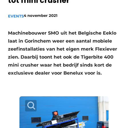
tot mini crusher
recyclingstroom in België
Safety First
Vacature aanmelden
4 november 2021
EVENTS
Vacatures
Kranen
Video’s
Machinebouwer SMO uit het Belgische Eeklo
laat in Gorinchem weer een aantal mobiele
Recyclinginstallaties
zeefinstallaties van het eigen merk Flexiever
zien. Daarbij toont het ook de Tigerbite 400
Detectieapparatuur
mini crusher waar het bedrijf sinds kort de
Persen
exclusieve dealer voor Benelux voor is.
Stofbeheersing
Uitrustingsstukken
Shredders
Transportbanden