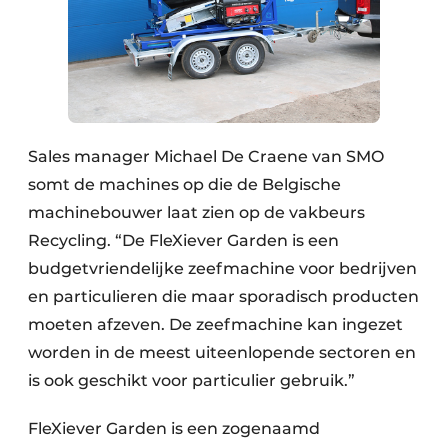
Zeven & Brekers
Bedrijfsafval
Sales manager Michael De Craene van SMO
Bouw & Sloopafval
somt de machines op die de Belgische
Elektronisch Afval
machinebouwer laat zien op de vakbeurs
Recycling. “De FleXiever Garden is een
Glasrecyclage
budgetvriendelijke zeefmachine voor bedrijven
en particulieren die maar sporadisch producten
Houtafval
moeten afzeven. De zeefmachine kan ingezet
Kunststofafval
worden in de meest uiteenlopende sectoren en
is ook geschikt voor particulier gebruik.”
Medisch afval
FleXiever Garden is een zogenaamd
Metaalrecyclage