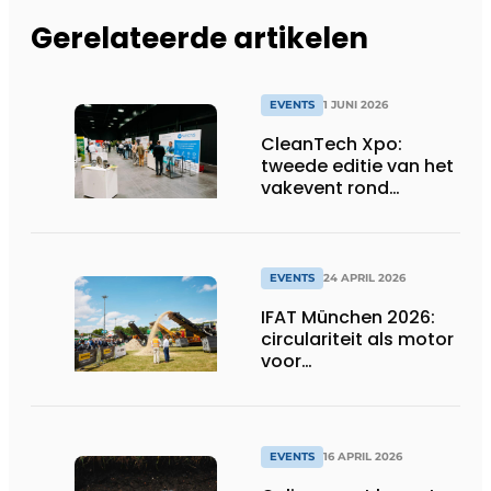
Gerelateerde artikelen
EVENTS
1 JUNI 2026
CleanTech Xpo:
tweede editie van het
vakevent rond
duurzame
bedrijfsoplossingen
EVENTS
24 APRIL 2026
IFAT München 2026:
circulariteit als motor
voor
concurrentiekracht
EVENTS
16 APRIL 2026