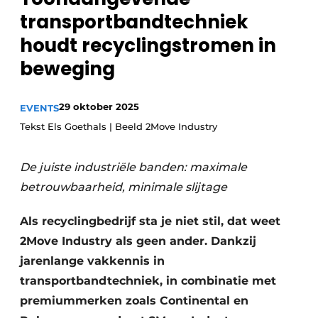
recyclingstroom in België
Safety First
transportbandtechniek
Vacature aanmelden
houdt recyclingstromen in
Vacatures
beweging
Kranen
Video’s
29 oktober 2025
EVENTS
Recyclinginstallaties
Tekst Els Goethals | Beeld 2Move Industry
Detectieapparatuur
De juiste industriële banden: maximale
Persen
betrouwbaarheid, minimale slijtage
Stofbeheersing
Als recyclingbedrijf sta je niet stil, dat weet
Uitrustingsstukken
2Move Industry als geen ander. Dankzij
jarenlange vakkennis in
Shredders
transportbandtechniek, in combinatie met
premiummerken zoals Continental en
Transportbanden