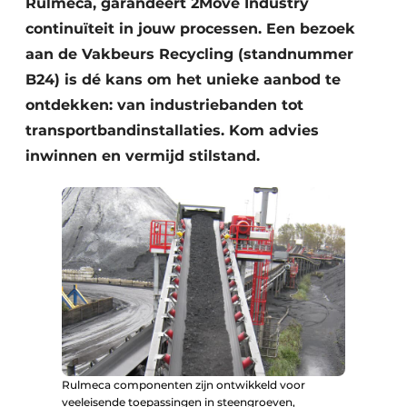
Rulmeca, garandeert 2Move Industry
Zeven & Brekers
continuïteit in jouw processen. Een bezoek
aan de Vakbeurs Recycling (standnummer
B24) is dé kans om het unieke aanbod te
ontdekken: van industriebanden tot
Bedrijfsafval
transportbandinstallaties. Kom advies
Bouw & Sloopafval
inwinnen en vermijd stilstand.
Elektronisch Afval
Glasrecyclage
Houtafval
Kunststofafval
Medisch afval
Rulmeca componenten zijn ontwikkeld voor
Metaalrecyclage
veeleisende toepassingen in steengroeven,