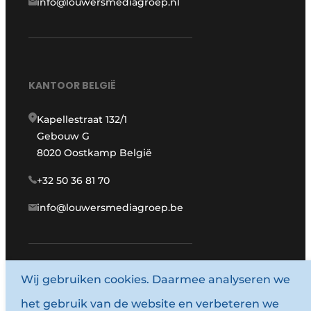
info@louwersmediagroep.nl
KANTOOR BELGIË
Kapellestraat 132/1
Gebouw G
8020 Oostkamp België
+32 50 36 81 70
info@louwersmediagroep.be
www.louwersmediagroep.com
Wij gebruiken cookies. Daarmee analyseren we
het gebruik van de website en verbeteren we
© 1987 - 2026 Louwersmediagroep.