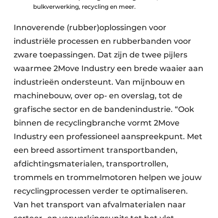
bulkverwerking, recycling en meer.
Papierafval
Innoverende (rubber)oplossingen voor
Textielrecyclage
industriële processen en rubberbanden voor
zware toe­passingen. Dat zijn de twee pijlers
waarmee 2Move Industry een brede waaier aan
industrieën ondersteunt. Van mijnbouw en
machine­bouw, over op- en overslag, tot de
grafische sector en de banden­industrie. “Ook
binnen de recycling­branche vormt 2Move
Industry een professioneel aanspreek­punt. Met
een breed assorti­ment transport­banden,
afdichtings­materialen, transport­rollen,
trommels en trommel­motoren helpen we jouw
recycling­processen verder te opti­maliseren.
Van het transport van afval­materialen naar