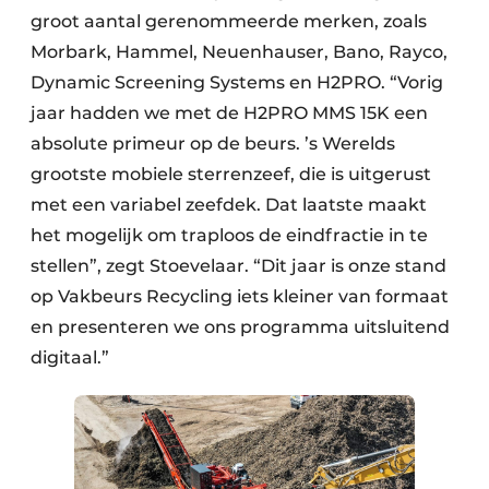
groot aantal gerenommeerde merken, zoals
Zeven & Brekers
Morbark, Hammel, Neuenhauser, Bano, Rayco,
Dynamic Screening Systems en H2PRO. “Vorig
jaar hadden we met de H2PRO MMS 15K een
Bedrijfsafval
absolute primeur op de beurs. ’s Werelds
grootste mobiele sterrenzeef, die is uitgerust
Bouw & Sloopafval
met een variabel zeefdek. Dat laatste maakt
Elektronisch Afval
het mogelijk om traploos de eindfractie in te
stellen”, zegt Stoevelaar. “Dit jaar is onze stand
Glasrecyclage
op Vakbeurs Recycling iets kleiner van formaat
Houtafval
en presenteren we ons programma uitsluitend
digitaal.”
Kunststofafval
Medisch afval
Metaalrecyclage