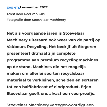
recyclingstroom in België
Safety First
1 november 2022
EVENTS
Vacature aanmelden
Tekst door Roel van Gils
Vacatures
Fotografie door Stoevelaar Machinery
Kranen
Video’s
Net als voorgaande jaren is Stoevelaar
Recyclinginstallaties
Machinery uiteraard ook weer van de partij op
Vakbeurs Recycling. Het bedrijf uit Stegeren
Detectieapparatuur
presenteert ditmaal zijn complete
Persen
programma aan premium recyclingmachines
op de stand. Machines die het mogelijk
Stofbeheersing
maken om allerlei soorten recyclebaar
Uitrustingsstukken
materiaal te verkleinen, scheiden en sorteren
tot een halffabricaat of eindproduct. Erjen
Shredders
Stoevelaar geeft ons alvast een voorproefje.
Transportbanden
Stoevelaar Machinery vertegenwoordigt een