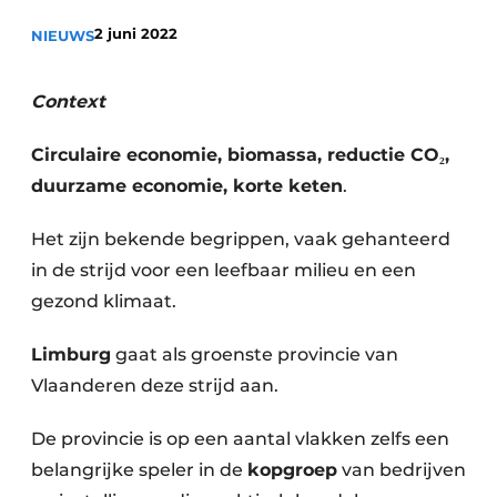
recyclingstroom in België
Safety First
2 juni 2022
NIEUWS
Vacature aanmelden
Vacatures
Context
Kranen
Video’s
Circulaire economie, biomassa, reductie
CO₂,
Recyclinginstallaties
duurzame economie, korte keten
.
Detectieapparatuur
Het zijn bekende begrippen, vaak gehanteerd
in de strijd voor een leefbaar milieu en een
Persen
gezond klimaat.
Stofbeheersing
Limburg
gaat als groenste provincie van
Uitrustingsstukken
Vlaanderen deze strijd aan.
Shredders
De provincie is op een aantal vlakken zelfs een
belangrijke speler in de
kopgroep
van bedrijven
Transportbanden