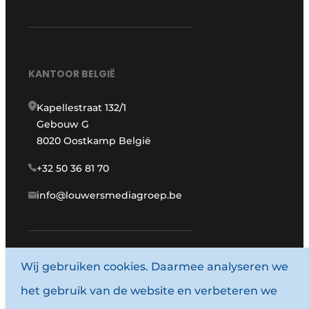
KANTOOR BELGIË
Kapellestraat 132/1
Gebouw G
8020 Oostkamp België
+32 50 36 81 70
info@louwersmediagroep.be
Wij gebruiken cookies. Daarmee analyseren we
www.louwersmediagroep.com
het gebruik van de website en verbeteren we
© 1987 - 2026 Louwersmediagroep.