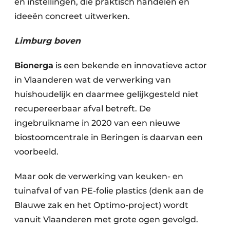
en instellingen, die praktisch handelen en
Zeven & Brekers
ideeën concreet uitwerken.
Limburg boven
Bedrijfsafval
Bionerga
is een bekende en innovatieve actor
in Vlaanderen wat de verwerking van
Bouw & Sloopafval
huishoudelijk en daarmee gelijkgesteld niet
Elektronisch Afval
recupereerbaar afval betreft. De
ingebruikname in 2020 van een nieuwe
Glasrecyclage
biostoomcentrale in Beringen is daarvan een
voorbeeld.
Houtafval
Kunststofafval
Maar ook de verwerking van keuken- en
tuinafval of van PE-folie plastics (denk aan de
Medisch afval
Blauwe zak en het Optimo-project) wordt
vanuit Vlaanderen met grote ogen gevolgd.
Metaalrecyclage