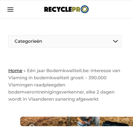
Aanmelden
Algemene voorwaarden
Bedrijven
Aanmelden
Bedankt voor de aanmelding
Categorieën
Bedrijven
Contact
Direct contact
Column VOORUIT
Home
»
Eén jaar Bodemkwaliteit.be: interesse van
Vlaming in bodemkwaliteit groeit – 390.000
Evenement aanmelden
De Pen
Vlamingen raadpleegden
Meest gelezen
bodemverontreinigingsverkenner, elke 2 dagen
Harde Cijfers
wordt in Vlaanderen sanering afgewerkt
Nieuwsbrief
Podcasts
Recyclagebedrijf in de kijker
Privacy / Cookie statement
Vrouw in de kijker
RecyclePro | Vakblad over de gehele