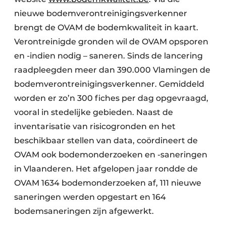
Zeven & Brekers
nieuwe bodemverontreinigingsverkenner
brengt de OVAM de bodemkwaliteit in kaart.
Verontreinigde gronden wil de OVAM opsporen
en -indien nodig – saneren. Sinds de lancering
Bedrijfsafval
raadpleegden meer dan 390.000 Vlamingen de
Bouw & Sloopafval
bodemverontreinigingsverkenner. Gemiddeld
worden er zo’n 300 fiches per dag opgevraagd,
Elektronisch Afval
vooral in stedelijke gebieden. Naast de
inventarisatie van risicogronden en het
Glasrecyclage
beschikbaar stellen van data, coördineert de
Houtafval
OVAM ook bodemonderzoeken en -saneringen
in Vlaanderen. Het afgelopen jaar rondde de
Kunststofafval
OVAM 1634 bodemonderzoeken af, 111 nieuwe
Medisch afval
saneringen werden opgestart en 164
bodemsaneringen zijn afgewerkt.
Metaalrecyclage