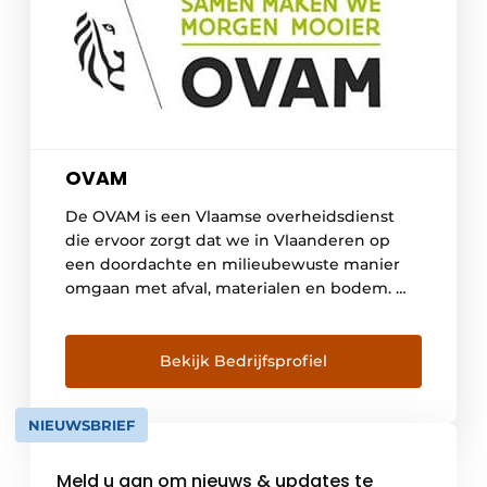
OVAM
De OVAM is een Vlaamse overheidsdienst
die ervoor zorgt dat we in Vlaanderen op
een doordachte en milieubewuste manier
omgaan met afval, materialen en bodem. We
geven richting aan het beleid rond afval,
materialen en bodem en beïnvloeden zo de
uitvoering van de wetgeving. Onze bodem
Bekijk Bedrijfsprofiel
beschermen we door de bodemkwaliteit in
Vlaanderen te controleren, […]
NIEUWSBRIEF
Meld u aan om nieuws & updates te