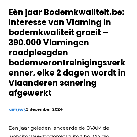
recyclingstroom in België
Safety First
Eén jaar Bodemkwaliteit.be:
Vacature aanmelden
interesse van Vlaming in
Vacatures
bodemkwaliteit groeit –
Kranen
Video’s
390.000 Vlamingen
Recyclinginstallaties
raadpleegden
bodemverontreinigingsverk
Detectieapparatuur
enner, elke 2 dagen wordt in
Persen
Vlaanderen sanering
Stofbeheersing
afgewerkt
Uitrustingsstukken
5 december 2024
NIEUWS
Shredders
Een jaar geleden lanceerde de OVAM de
Transportbanden
website
www.bodemkwaliteit.be
. Via die