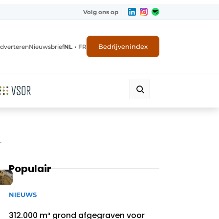
Volg ons op
•
Bedrijvenindex
dverteren
Nieuwsbrief
NL
FR
.
Populair
NIEUWS
312.000 m³ grond afgegraven voor