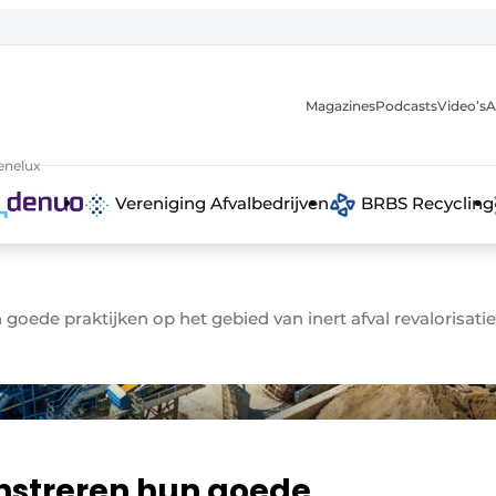
Magazines
Podcasts
Video’s
A
anmelding
enelux
Vereniging Afvalbedrijven
BRBS Recycling
ede praktijken op het gebied van inert afval revalorisatie
nstreren hun goede
 recyclingstroom in België