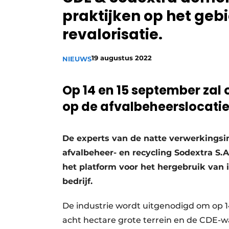
praktijken op het gebi
Vacature aanmelden
Vacatures
revalorisatie.
Video’s
19 augustus 2022
NIEUWS
Op 14 en 15 september z
op de afvalbeheerslocatie
De experts van de natte verwerkingsin
afvalbeheer- en recycling Sodextra S
het platform voor het hergebruik van i
bedrijf.
De industrie wordt uitgenodigd om op 
acht hectare grote terrein en de CDE-w