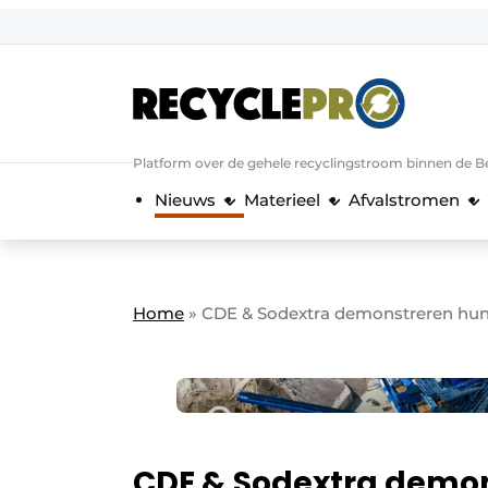
Aanmelden
Algemene voorwaarden
Bedrijven
Aanmelden
Bedankt voor de a
Platform over de gehele recyclingstroom binnen de B
Bedrijven
Nieuws
Materieel
Afvalstromen
Contact
Direct contact
Evenement aanmelden
Home
»
CDE & Sodextra demonstreren hun go
Meest gelezen
Nieuwsbrief
Podcasts
Privacy / Cookie statement
CDE & Sodextra demo
RecyclePro | Vakblad over de gehele